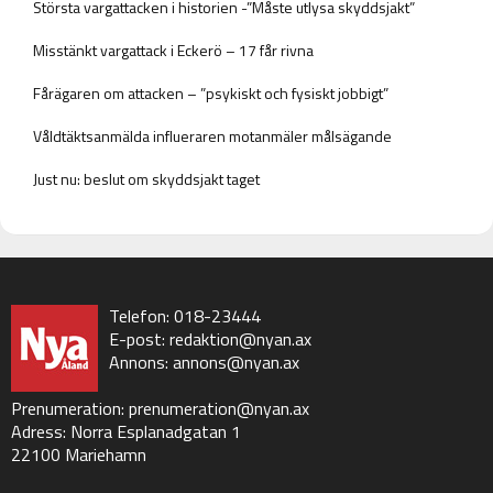
Största vargattacken i historien -”Måste utlysa skyddsjakt”
Misstänkt vargattack i Eckerö – 17 får rivna
Fårägaren om attacken – ”psykiskt och fysiskt jobbigt”
Våldtäktsanmälda influeraren motanmäler målsägande
Just nu: beslut om skyddsjakt taget
Telefon: 018-23444
E-post:
redaktion@nyan.ax
Annons:
annons@nyan.ax
Prenumeration:
prenumeration@nyan.ax
Adress: Norra Esplanadgatan 1
22100 Mariehamn