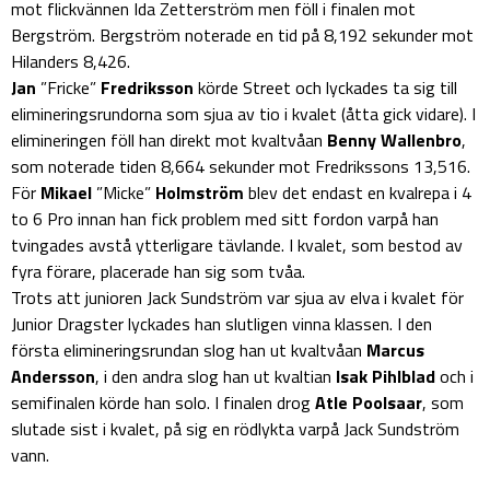
mot flickvännen Ida Zetterström men föll i finalen mot
Bergström. Bergström noterade en tid på 8,192 sekunder mot
Hilanders 8,426.
Jan
”Fricke”
Fredriksson
körde Street och lyckades ta sig till
elimineringsrundorna som sjua av tio i kvalet (åtta gick vidare). I
elimineringen föll han direkt mot kvaltvåan
Benny Wallenbro
,
som noterade tiden 8,664 sekunder mot Fredrikssons 13,516.
För
Mikael
”Micke”
Holmström
blev det endast en kvalrepa i 4
to 6 Pro innan han fick problem med sitt fordon varpå han
tvingades avstå ytterligare tävlande. I kvalet, som bestod av
fyra förare, placerade han sig som tvåa.
Trots att junioren Jack Sundström var sjua av elva i kvalet för
Junior Dragster lyckades han slutligen vinna klassen. I den
första elimineringsrundan slog han ut kvaltvåan
Marcus
Andersson
, i den andra slog han ut kvaltian
Isak Pihlblad
och i
semifinalen körde han solo. I finalen drog
Atle Poolsaar
, som
slutade sist i kvalet, på sig en rödlykta varpå Jack Sundström
vann.