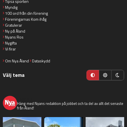
Tipsa sporten
Myndig
100 ord från din förening
Föreningarnas Kom ihåg
Gratulerar
Ny på Åland
Nyans Ros
Nygifta
Vi firar
Om Nya Åland
Dataskydd
Välj tema
nyaaland
Häng med Nyans redaktion på jobbet och ta del av allt det senaste
från Åland!