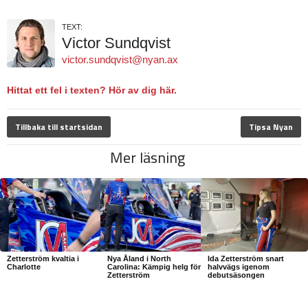
TEXT:
Victor Sundqvist
victor.sundqvist@nyan.ax
Hittat ett fel i texten? Hör av dig här.
Tillbaka till startsidan
Tipsa Nyan
Mer läsning
Zetterström kvaltia i
Nya Åland i North
Ida Zetterström snart
Charlotte
Carolina: Kämpig helg för
halvvägs igenom
Zetterström
debutsäsongen