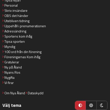
Tipsa Nyan
Personal
Skriv insändare
OBS det händer
Utebliven tidning
Uppehåll i prenumerationen
Adressändring
Sportens kom ihåg
Tipsa sporten
Myndig
100 ord från din förening
Föreningarnas Kom ihåg
Gratulerar
Ny på Åland
Nyans Ros
Nygifta
Vi firar
Om Nya Åland
Dataskydd
Välj tema