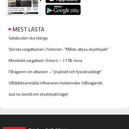
MEST LÄSTA
Getaboden ska stänga
Största vargattacken i historien -”Måste utlysa skyddsjakt”
Misstänkt vargattack i Eckerö – 17 får rivna
Fårägaren om attacken – ”psykiskt och fysiskt jobbigt”
Våldtäktsanmälda influeraren motanmäler målsägande
Just nu: beslut om skyddsjakt taget