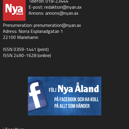
Telefon: 018-23444
E-post:
redaktion@nyan.ax
Annons:
annons@nyan.ax
Prenumeration:
prenumeration@nyan.ax
Adress: Norra Esplanadgatan 1
22100 Mariehamn
ISSN 0359-1441 (print)
ISSN 2490-1628 (online)