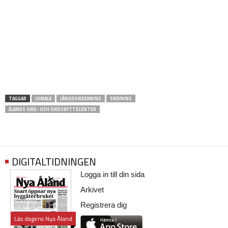
TAGGAR
JOMALA
LÄNGDSKIDÅKNING
SKIDNING
ÅLANDS SKID- OCH SKIDSKYTTECENTER
DIGITALTIDNINGEN
Logga in till din sida
Arkivet
Registrera dig
Läs dagens Nya Åland