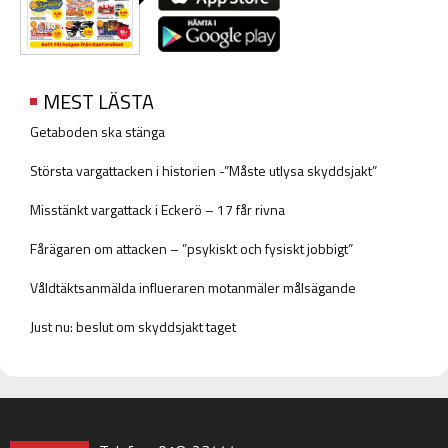
MEST LÄSTA
Getaboden ska stänga
Största vargattacken i historien -”Måste utlysa skyddsjakt”
Misstänkt vargattack i Eckerö – 17 får rivna
Fårägaren om attacken – ”psykiskt och fysiskt jobbigt”
Våldtäktsanmälda influeraren motanmäler målsägande
Just nu: beslut om skyddsjakt taget