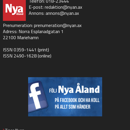
Telefon: 018-23444
E-post:
redaktion@nyan.ax
Annons:
annons@nyan.ax
Prenumeration:
prenumeration@nyan.ax
Adress: Norra Esplanadgatan 1
22100 Mariehamn
ISSN 0359-1441 (print)
ISSN 2490-1628 (online)