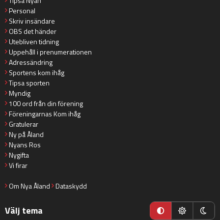
Tipsa Nyan
Personal
Skriv insändare
OBS det händer
Utebliven tidning
Uppehåll i prenumerationen
Adressändring
Sportens kom ihåg
Tipsa sporten
Myndig
100 ord från din förening
Föreningarnas Kom ihåg
Gratulerar
Ny på Åland
Nyans Ros
Nygifta
Vi firar
Om Nya Åland
Dataskydd
Välj tema