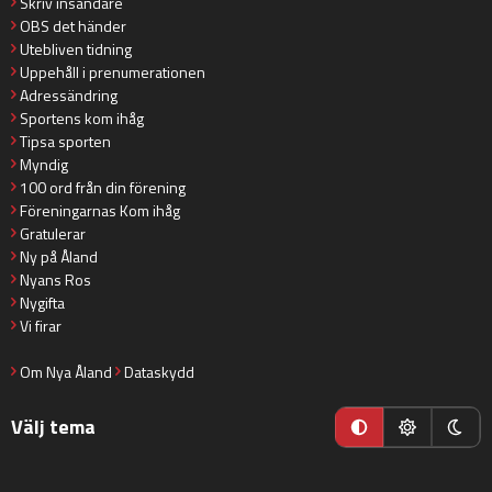
Skriv insändare
OBS det händer
Utebliven tidning
Uppehåll i prenumerationen
Adressändring
Sportens kom ihåg
Tipsa sporten
Myndig
100 ord från din förening
Föreningarnas Kom ihåg
Gratulerar
Ny på Åland
Nyans Ros
Nygifta
Vi firar
Om Nya Åland
Dataskydd
Välj tema