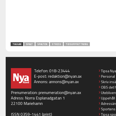
TAGGAR
SPALT
SPALTEN
STRESS
TIDSUPPFATTNING
Telefon: 018-23444
Tipsa Ny
E-post:
redaktion@nyan.ax
Personal
Annons:
annons@nyan.ax
Skriv ins
OBS det 
Prenumeration:
prenumeration@nyan.ax
Utebliven
Adress: Norra Esplanadgatan 1
Uppehåll 
22100 Mariehamn
Adressän
Sportens
ISSN 0359-1441 (print)
Tipsa spo