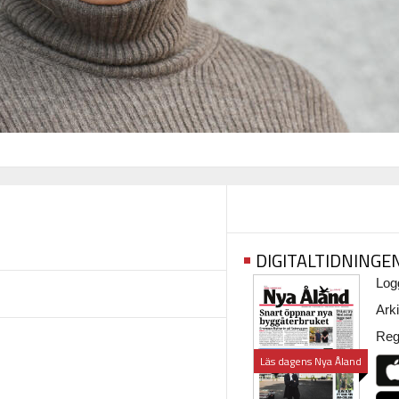
DIGITALTIDNINGE
Logg
Arki
Regi
Läs dagens Nya Åland