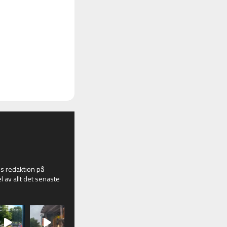
 redaktion på
l av allt det senaste