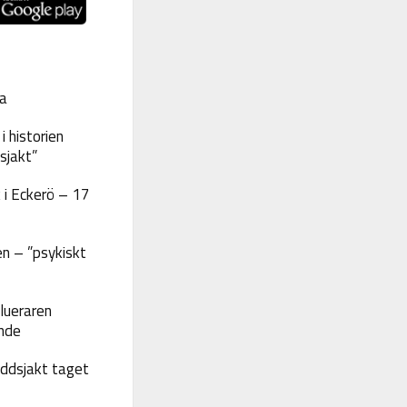
a
 historien
sjakt”
 i Eckerö – 17
n – ”psykiskt
lueraren
nde
yddsjakt taget