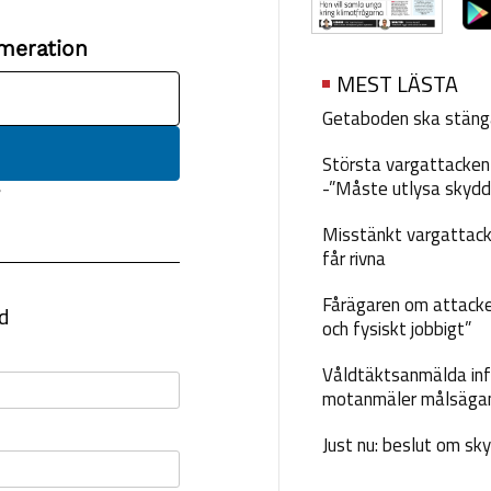
MEST LÄSTA
Getaboden ska stäng
Största vargattacken i
-”Måste utlysa skydd
Misstänkt vargattack
får rivna
Fårägaren om attacke
och fysiskt jobbigt”
Våldtäktsanmälda inf
motanmäler målsäga
Just nu: beslut om sk