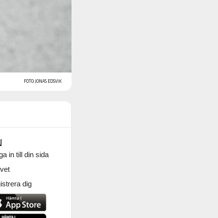
FOTO: JONAS EDSVIK
N
a in till din sida
vet
strera dig