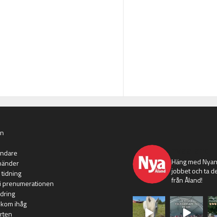
an
nyaaland
ändare
Häng med Nyans
händer
jobbet och ta de
 tidning
från Åland!
i prenumerationen
dring
 kom ihåg
rten