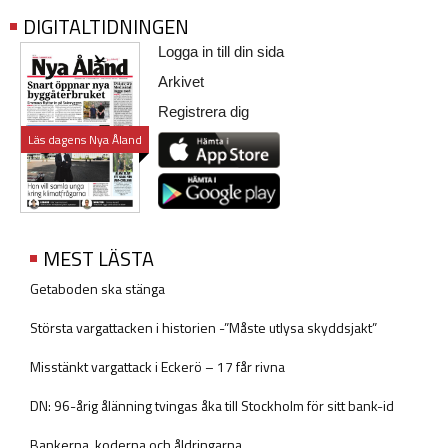
DIGITALTIDNINGEN
Logga in till din sida
Arkivet
Registrera dig
Läs dagens Nya Åland
MEST LÄSTA
Getaboden ska stänga
Största vargattacken i historien -”Måste utlysa skyddsjakt”
Misstänkt vargattack i Eckerö – 17 får rivna
DN: 96-årig ålänning tvingas åka till Stockholm för sitt bank-id
Bankerna, koderna och åldringarna