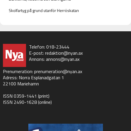
Skolfartyg på grund utanför Herröskatan
Telefon: 018-23444
E-post:
redaktion@nyan.ax
Annons:
annons@nyan.ax
Prenumeration:
prenumeration@nyan.ax
Adress: Norra Esplanadgatan 1
22100 Mariehamn
ISSN 0359-1441 (print)
ISSN 2490-1628 (online)