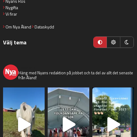
Nyans Ros
Nygifta
Vi firar
Om Nya Åland
Dataskydd
Välj tema
nyaaland
Häng med Nyans redaktion på jobbet och ta del av allt det senaste
från Åland!