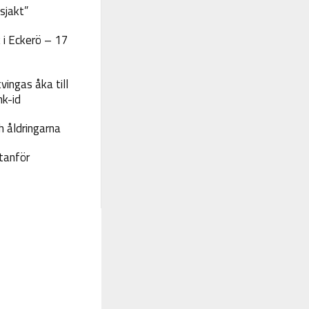
sjakt”
 i Eckerö – 17
vingas åka till
nk-id
 åldringarna
tanför