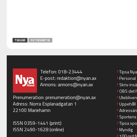
TAGGAR
PUTINSAMTAL
Telefon: 018-23444
Tipsa Ny
E-post:
redaktion@nyan.ax
Personal
Annons:
annons@nyan.ax
Skriv ins
OBS det 
Prenumeration:
prenumeration@nyan.ax
Utebliven
Adress: Norra Esplanadgatan 1
Uppehåll 
22100 Mariehamn
Adressän
Sportens
ISSN 0359-1441 (print)
Tipsa spo
ISSN 2490-1628 (online)
Myndig
100 ord f