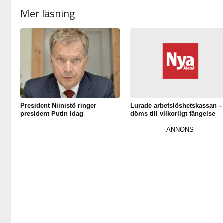
Mer läsning
President Niinistö ringer
Lurade arbetslöshetskassan –
president Putin idag
döms till vilkorligt fängelse