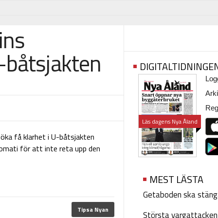
ins
-båtsjakten
DIGITALTIDNINGE
Logg
Arki
Regi
Läs dagens Nya Åland
öka få klarhet i U-båtsjakten
omati för att inte reta upp den
MEST LÄSTA
Getaboden ska stäng
Tipsa Nyan
Största vargattacken i