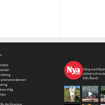
an
nyaaland
ändare
Häng med Nyans
händer
jobbet och ta de
 tidning
från Åland!
i prenumerationen
dring
 kom ihåg
rten
rån din förening