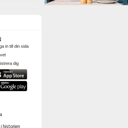
N
a in till din sida
vet
strera dig
a
 historien