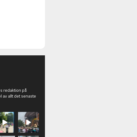
 redaktion på
l av allt det senaste