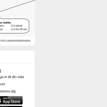
FOTO: LANDSKAPSREGERINGEN
N
a in till din sida
vet
strera dig