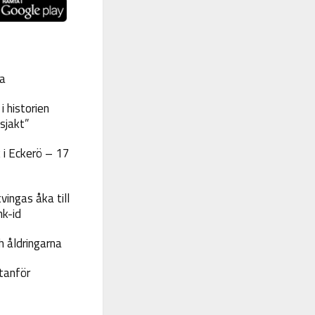
a
 historien
sjakt”
 i Eckerö – 17
vingas åka till
nk-id
 åldringarna
tanför