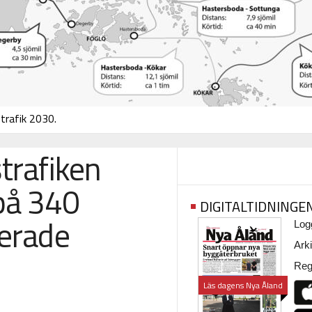
strafik 2030.
trafiken
på 340
DIGITALTIDNINGE
verade
Logg
Arki
Regi
Läs dagens Nya Åland