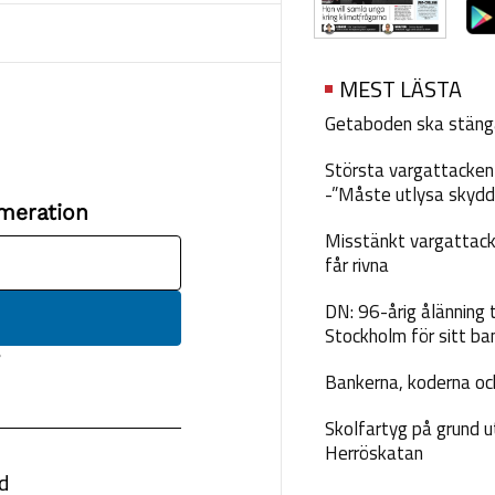
MEST LÄSTA
Getaboden ska stäng
Största vargattacken i
-”Måste utlysa skydd
Misstänkt vargattack
får rivna
DN: 96-årig ålänning t
Stockholm för sitt ba
Bankerna, koderna och
Skolfartyg på grund u
Herröskatan