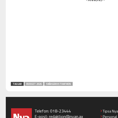
TAGGAR
BUDGET 2026
SKÄRGÅRDSTRAFIKEN
Telefon: 018-23444
Tipsa Ny
E-post:
redaktion@nyan.ax
Personal