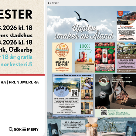
ERA
|
PRENUMERERA
SÖK
MENY