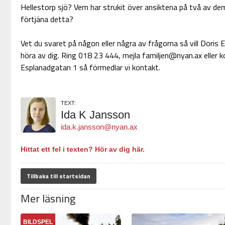
Hellestorp sjö? Vem har strukit över ansiktena på två av de
förtjäna detta?
Vet du svaret på någon eller några av frågorna så vill Doris
höra av dig. Ring 018 23 444, mejla familjen@nyan.ax eller ko
Esplanadgatan 1 så förmedlar vi kontakt.
TEXT:
Ida K Jansson
ida.k.jansson@nyan.ax
Hittat ett fel i texten? Hör av dig här.
Tillbaka till startsidan
Mer läsning
BILDSPEL