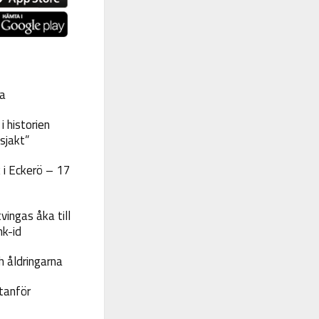
a
 historien
sjakt”
 i Eckerö – 17
vingas åka till
nk-id
 åldringarna
tanför