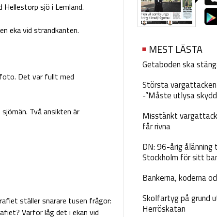
 Hellestorp sjö i Lemland.
en eka vid strandkanten.
MEST LÄSTA
Getaboden ska stäng
 foto. Det var fullt med
Största vargattacken i
-”Måste utlysa skydd
o sjömän. Två ansikten är
Misstänkt vargattack
får rivna
DN: 96-årig ålänning t
Stockholm för sitt ba
Bankerna, koderna och
Skolfartyg på grund u
afiet ställer snarare tusen frågor:
Herröskatan
fiet? Varför låg det i ekan vid