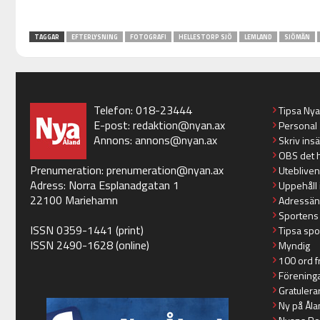
TAGGAR
EFTERLYSNING
FOTOGRAFI
HELLESTORP SJÖ
LEMLAND
SJÖMÄN
Telefon: 018-23444
Tipsa Ny
E-post:
redaktion@nyan.ax
Personal
Annons:
annons@nyan.ax
Skriv ins
OBS det 
Prenumeration:
prenumeration@nyan.ax
Utebliven
Adress: Norra Esplanadgatan 1
Uppehåll 
22100 Mariehamn
Adressän
Sportens
ISSN 0359-1441 (print)
Tipsa spo
ISSN 2490-1628 (online)
Myndig
100 ord f
Förening
Gratulera
Ny på Åla