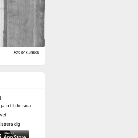
d
FOTO: IDA K JANSSON
N
a in till din sida
vet
strera dig