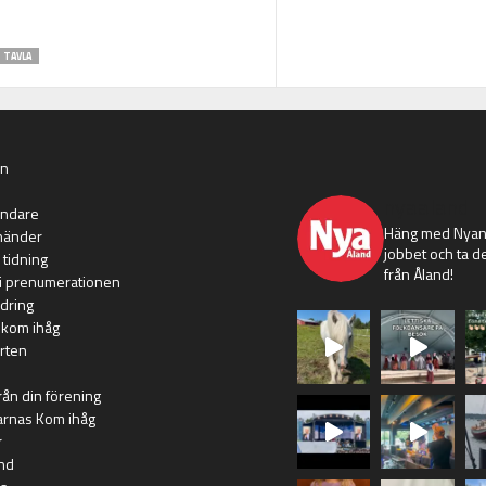
TAVLA
an
nyaaland
ändare
Häng med Nyans
händer
jobbet och ta de
 tidning
från Åland!
i prenumerationen
dring
 kom ihåg
rten
rån din förening
arnas Kom ihåg
r
nd