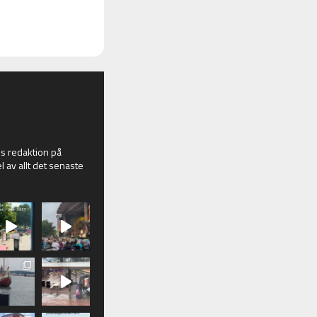
 redaktion på
l av allt det senaste