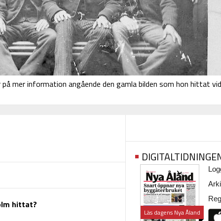
 på mer information angående den gamla bilden som hon hittat vi
DIGITALTIDNINGE
Logg
Arki
Regi
olm hittat?
Läs dagens Nya Åland