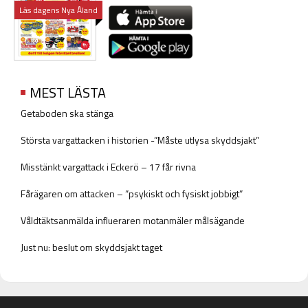
Läs dagens Nya Åland
MEST LÄSTA
Getaboden ska stänga
Största vargattacken i historien -”Måste utlysa skyddsjakt”
Misstänkt vargattack i Eckerö – 17 får rivna
Fårägaren om attacken – ”psykiskt och fysiskt jobbigt”
Våldtäktsanmälda influeraren motanmäler målsägande
Just nu: beslut om skyddsjakt taget