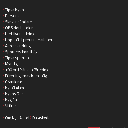
Tipsa Nyan
Personal
Skriv insändare
OBS det händer
Utebliven tidning
Uppehåll i prenumerationen
Adressändring
Sportens kom ihåg
Tipsa sporten
Myndig
100 ord från din förening
Föreningarnas Kom ihåg
Gratulerar
Ny på Åland
Nyans Ros
Nygifta
Vi firar
Om Nya Åland
Dataskydd