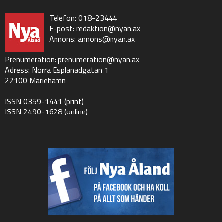
Telefon: 018-23444
E-post:
redaktion@nyan.ax
Annons:
annons@nyan.ax
Prenumeration:
prenumeration@nyan.ax
Adress: Norra Esplanadgatan 1
22100 Mariehamn
ISSN 0359-1441 (print)
ISSN 2490-1628 (online)