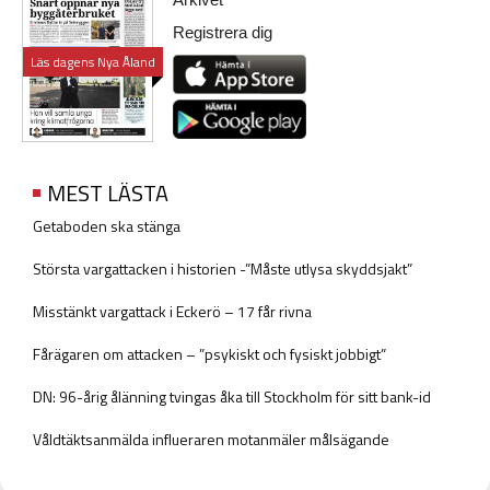
Registrera dig
Läs dagens Nya Åland
MEST LÄSTA
Getaboden ska stänga
Största vargattacken i historien -”Måste utlysa skyddsjakt”
Misstänkt vargattack i Eckerö – 17 får rivna
Fårägaren om attacken – ”psykiskt och fysiskt jobbigt”
DN: 96-årig ålänning tvingas åka till Stockholm för sitt bank-id
Våldtäktsanmälda influeraren motanmäler målsägande