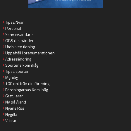
Tipsa Nyan
Personal
Skriv insändare
OBS det händer
Utebliven tidning
Uppehåll i prenumerationen
Adressändring
Sportens kom ihåg
Tipsa sporten
Myndig
100 ord från din förening
Föreningarnas Kom ihåg
Gratulerar
Ny på Åland
Nyans Ros
Nygifta
Vi firar