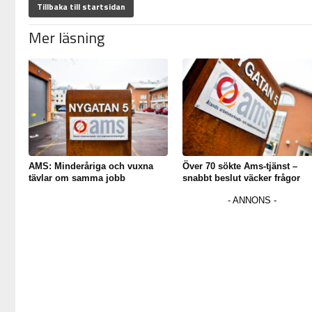
Tillbaka till startsidan
Mer läsning
AMS: Minderåriga och vuxna
Över 70 sökte Ams-tjänst –
tävlar om samma jobb
snabbt beslut väcker frågor