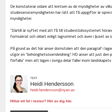
De konstaterar vidare att kretsen av de myndigheter av vil
studieservicemyndigheten har rätt att få uppgifter är oprecise
myndigheter.
”Därtill är syftet med att få till studiestödssystemet höran
formulerat och oklart enligt lagrummet och även i ljuset av 
På grund av det här anser domstolen att den paragraf i lagen 
utgör en ”behörighetsöverskridning”. HD anser att just den 
förfalla” men att lagen i övriga delar faller inom landskapets
TEXT:
Heidi Hendersson
heidi.hendersson@nyan.ax
Hittat ett fel i texten? Hör av dig här.