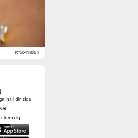
FOTO: JONAS EDSVIK
N
a in till din sida
vet
strera dig