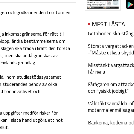
agen och godkänner den förutom en
MEST LÄSTA
Getaboden ska stäng
a inkomstgränserna för rätt till
belopp, ändra bestämmelserna om
Största vargattacken i
lagen ska träda i kraft den första
-”Måste utlysa skydd
het, men ska ändå granskas av
Finlands grundlag.
Misstänkt vargattack
får rivna
vid. Inom studiestödssystemet
en studerandes behov av olika
Fårägaren om attacke
och fysiskt jobbigt”
 för privatlivet och
Våldtäktsanmälda inf
motanmäler målsäga
 uppgifter medför risker för
kan i sista hand utgöra ett hot
Bankerna, koderna och
slut.