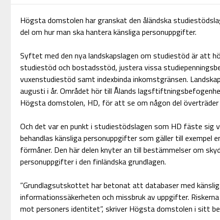
Högsta domstolen har granskat den åländska studiestödsl
del om hur man ska hantera känsliga personuppgifter.
Syftet med den nya landskapslagen om studiestöd är att höj
studiestöd och bostadsstöd, justera vissa studiepennings
vuxenstudiestöd samt indexbinda inkomstgränsen. Landskaps
augusti i år. Området hör till Ålands lagsftiftningsbefogen
Högsta domstolen, HD, för att se om någon del överträder 
Och det var en punkt i studiestödslagen som HD fäste sig 
behandlas känsliga personuppgifter som gäller till exempel 
förmåner. Den här delen knyter an till bestämmelser om skydd
personuppgifter i den finländska grundlagen.
”Grundlagsutskottet har betonat att databaser med känsliga
informationssäkerheten och missbruk av uppgifter. Riskerna 
mot personers identitet”, skriver Högsta domstolen i sitt be