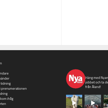
an
nyaaland
ändare
Häng med Nyans
händer
jobbet och ta de
 tidning
från Åland!
i prenumerationen
dring
 kom ihåg
rten