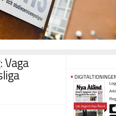
: Vaga
liga
DIGITALTIDNINGE
Logg
Arki
Regi
Läs dagens Nya Åland