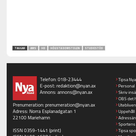
TAGGAR
AMS
HD
HÖGSTA DOMSTOLEN
STUDIESTÖD
Telefon: 018-23444
Tipsa Ny
E-post:
redaktion@nyan.ax
Personal
Annons:
annons@nyan.ax
Skriv ins
OBS det 
Prenumeration:
prenumeration@nyan.ax
Utebliven
Adress: Norra Esplanadgatan 1
Uppehåll 
22100 Mariehamn
Adressän
Sportens
ISSN 0359-1441 (print)
Tipsa spo