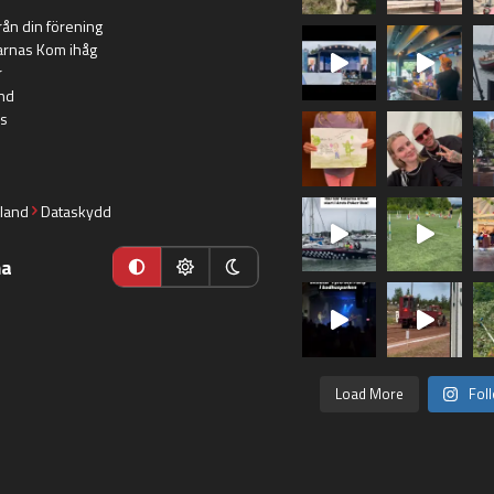
rån din förening
arnas Kom ihåg
r
nd
s
land
Dataskydd
ma
Load More
Fol