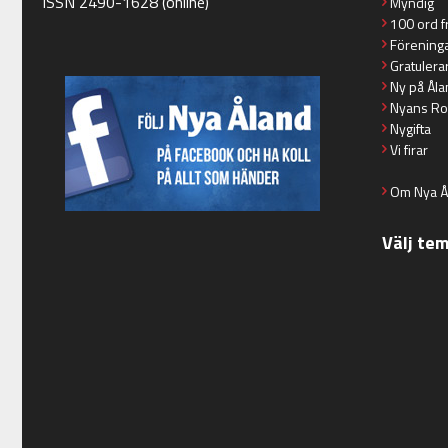
ISSN 2490-1628 (online)
Myndig
100 ord f
Förening
Gratulera
Ny på Åla
Nyans Ro
Nygifta
Vi firar
Om Nya Å
Välj te