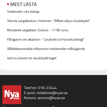
MEST LÄSTA
Getaboden ska stänga
Största vargattacken i historien -”Måste utlysa skyddsjakt”
Misstänkt vargattack i Eckerö – 17 får rivna
Fårägaren om attacken – ”psykiskt och fysiskt jobbigt”
Våldtäktsanmälda influeraren motanmäler målsägande
Just nu: beslut om skyddsjakt taget
Telefon: 018-23444
E-post:
redaktion@nyan.ax
Annons:
annons@nyan.ax