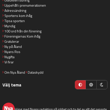
Utebliven tidning
Uppehåll i prenumerationen
Adressändring
Sportens kom ihåg
Tipsa sporten
Myndig
100 ord från din förening
Föreningarnas Kom ihåg
Gratulerar
Ny på Åland
Nyans Ros
Nygifta
Vi firar
Om Nya Åland
Dataskydd
Välj tema
nyaaland
Häng med Nyans redaktion på jobbet och ta del av allt det senaste