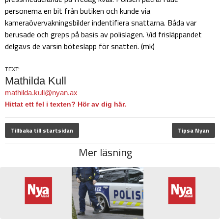
personerna en bit från butiken och kunde via
kameraövervakningsbilder indentifiera snattarna. Båda var
berusade och greps på basis av polislagen. Vid frisläppandet
delgavs de varsin böteslapp för snatteri. (mk)
TEXT:
Mathilda Kull
mathilda.kull@nyan.ax
Hittat ett fel i texten? Hör av dig här.
Tillbaka till startsidan
Tipsa Nyan
Mer läsning