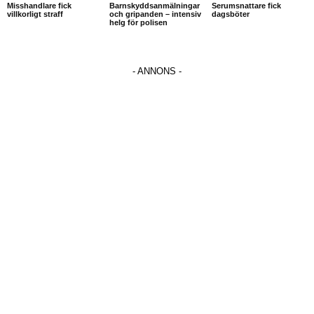
Misshandlare fick
Barnskyddsanmälningar
Serumsnattare fick
villkorligt straff
och gripanden – intensiv
dagsböter
helg för polisen