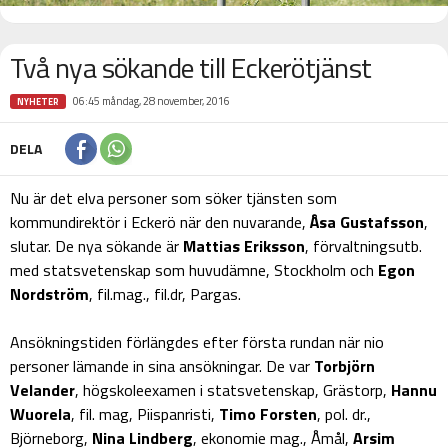
Två nya sökande till Eckerötjänst
06:45 måndag, 28 november, 2016
NYHETER
DELA
Nu är det elva personer som söker tjänsten som
kommundirektör i Eckerö när den nuvarande,
Åsa Gustafsson
,
slutar. De nya sökande är
Mattias Eriksson
, förvaltningsutb.
med statsvetenskap som huvudämne, Stockholm och
Egon
Nordström
, fil.mag., fil.dr, Pargas.
Ansökningstiden förlängdes efter första rundan när nio
personer lämande in sina ansökningar. De var
Torbjörn
Velander
, högskoleexamen i statsvetenskap, Grästorp,
Hannu
Wuorela
, fil. mag, Piispanristi,
Timo Forsten
, pol. dr.,
Björneborg,
Nina Lindberg
, ekonomie mag., Åmål,
Arsim