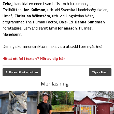
Zekaj
, kandidatexamen i samhälls- och kulturanalys,
Trollhättan,
Jan Kullman
, utb. vid Svenska Handelshögskolan,
Umeå,
Christian Wikström,
utb. vid Högskolan Väst,
programmet The Human Factor, Dals-Ed,
Danne Sundman
,
företagare, Lemland samt
Emil Johansson
, fil. mag.,
Mariehamn.
Den nya kommundirektören ska vara utsedd före nyår. (ns)
Hittat ett fel i texten? Hör av dig här.
Tillbaka till startsidan
Tipsa Nyan
Mer läsning