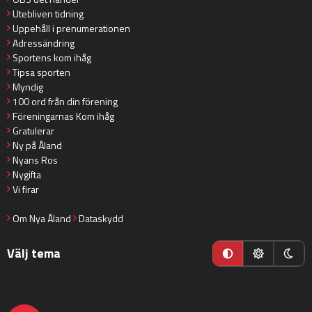
Utebliven tidning
Uppehåll i prenumerationen
Adressändring
Sportens kom ihåg
Tipsa sporten
Myndig
100 ord från din förening
Föreningarnas Kom ihåg
Gratulerar
Ny på Åland
Nyans Ros
Nygifta
Vi firar
Om Nya Åland
Dataskydd
Välj tema
nyaaland