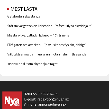
MEST LÄSTA
Getaboden ska stänga
Största vargattacken i historien -”Måste utlysa skyddsjakt”
Misstänkt vargattack i Eckerö – 17 får rivna
Fårägaren om attacken – ”psykiskt och fysiskt jobbigt”
Våldtäktsanmälda influeraren motanmäler målsägande
Just nu: beslut om skyddsjakt taget
Telefon: 018-23444
E-post:
redaktion@nyan.ax
Annons:
annons@nyan.ax