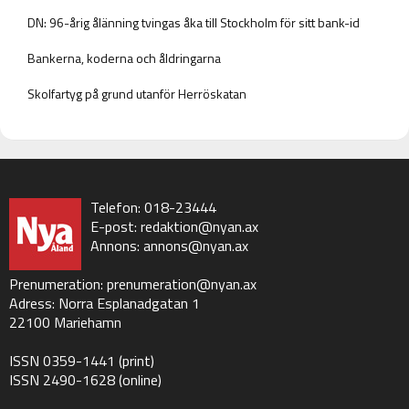
DN: 96-årig ålänning tvingas åka till Stockholm för sitt bank-id
Bankerna, koderna och åldringarna
Skolfartyg på grund utanför Herröskatan
Telefon: 018-23444
E-post:
redaktion@nyan.ax
Annons:
annons@nyan.ax
Prenumeration:
prenumeration@nyan.ax
Adress: Norra Esplanadgatan 1
22100 Mariehamn
ISSN 0359-1441 (print)
ISSN 2490-1628 (online)