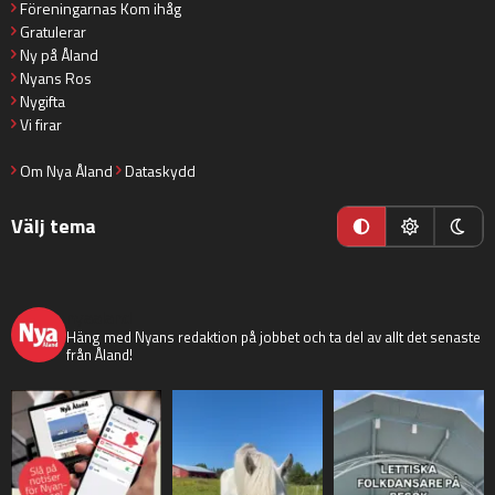
Föreningarnas Kom ihåg
Gratulerar
Ny på Åland
Nyans Ros
Nygifta
Vi firar
Om Nya Åland
Dataskydd
Välj tema
nyaaland
Häng med Nyans redaktion på jobbet och ta del av allt det senaste
från Åland!