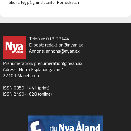
Skolfartyg på grund utanför Herröskatan
Telefon: 018-23444
E-post:
redaktion@nyan.ax
Annons:
annons@nyan.ax
Prenumeration:
prenumeration@nyan.ax
Adress: Norra Esplanadgatan 1
22100 Mariehamn
ISSN 0359-1441 (print)
ISSN 2490-1628 (online)