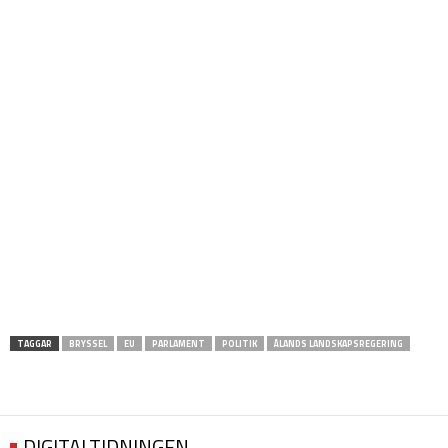
TAGGAR
BRYSSEL
EU
PARLAMENT
POLITIK
ÅLANDS LANDSKAPSREGERING
DIGITALTIDNINGEN