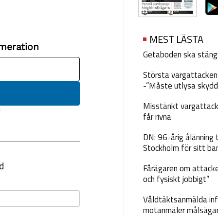
MEST LÄSTA
Getaboden ska stäng
Största vargattacken i
-”Måste utlysa skydd
Misstänkt vargattack
får rivna
DN: 96-årig ålänning t
Stockholm för sitt ba
Fårägaren om attacke
och fysiskt jobbigt”
Våldtäktsanmälda inf
motanmäler målsäga