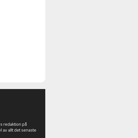
 redaktion på
l av allt det senaste