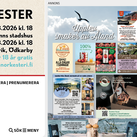
ERA
|
PRENUMERERA
SÖK
MENY