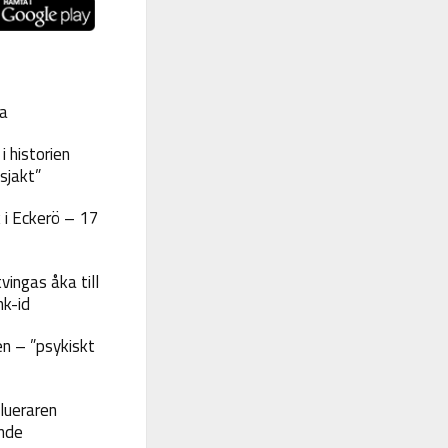
a
 historien
sjakt”
 i Eckerö – 17
vingas åka till
nk-id
n – ”psykiskt
lueraren
nde