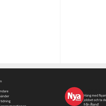
an
nyaaland
ändare
Häng med Nyans
händer
jobbet och ta de
 tidning
från Åland!
i prenumerationen