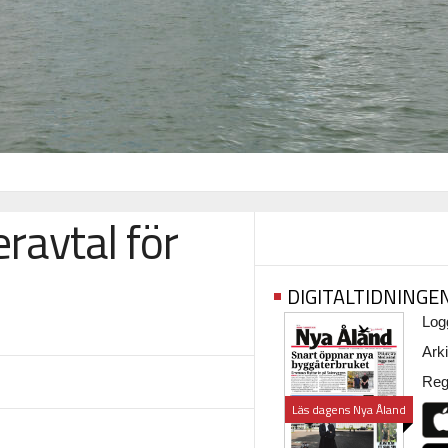
eravtal för
DIGITALTIDNINGE
Logg
Arki
Regi
Läs dagens Nya Åland