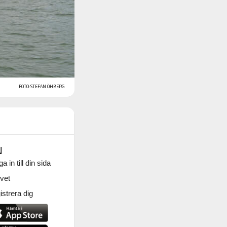
FOTO: STEFAN ÖHBERG
N
a in till din sida
vet
strera dig