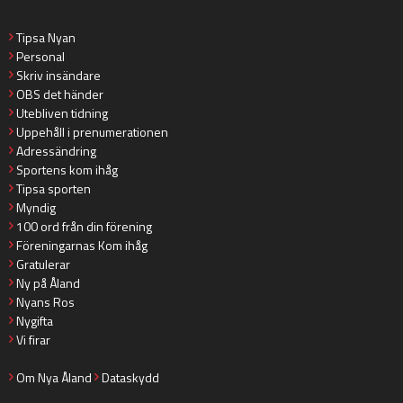
Tipsa Nyan
Personal
Skriv insändare
OBS det händer
Utebliven tidning
Uppehåll i prenumerationen
Adressändring
Sportens kom ihåg
Tipsa sporten
Myndig
100 ord från din förening
Föreningarnas Kom ihåg
Gratulerar
Ny på Åland
Nyans Ros
Nygifta
Vi firar
Om Nya Åland
Dataskydd