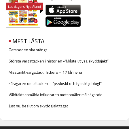
Läs dagens Nya Åland
MEST LÄSTA
Getaboden ska stänga
Största vargattacken i historien -”Måste utlysa skyddsjakt”
Misstänkt vargattack i Eckerö – 17 får rivna
Fårägaren om attacken – ”psykiskt och fysiskt jobbigt”
Våldtäktsanmälda influeraren motanmäler målsägande
Just nu: beslut om skyddsjakt taget