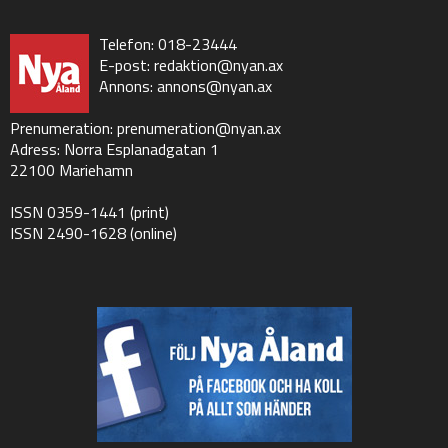
Telefon: 018-23444
E-post:
redaktion@nyan.ax
Annons:
annons@nyan.ax
Prenumeration:
prenumeration@nyan.ax
Adress: Norra Esplanadgatan 1
22100 Mariehamn
ISSN 0359-1441 (print)
ISSN 2490-1628 (online)