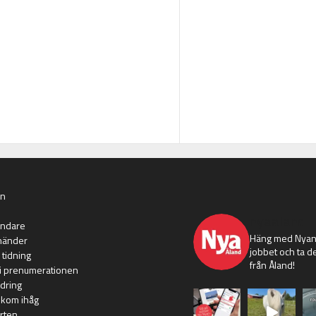
an
nyaaland
ändare
Häng med Nyans
händer
jobbet och ta de
 tidning
från Åland!
i prenumerationen
dring
 kom ihåg
rten