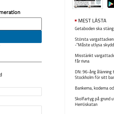
MEST LÄSTA
Getaboden ska stäng
Största vargattacken i
-”Måste utlysa skydd
Misstänkt vargattack
får rivna
DN: 96-årig ålänning t
Stockholm för sitt ba
Bankerna, koderna och
Skolfartyg på grund u
Herröskatan