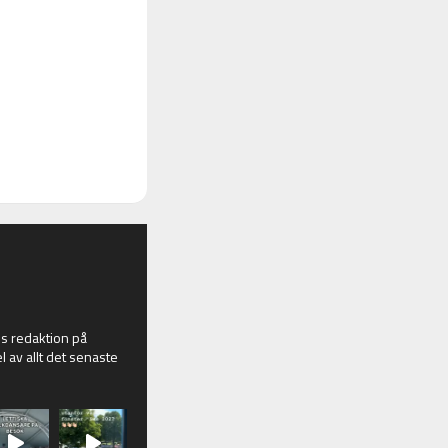
 redaktion på
l av allt det senaste