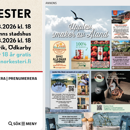
ERA
|
PRENUMERERA
SÖK
MENY