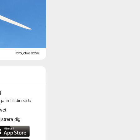
FOTO: JONAS EDSVIK
N
a in till din sida
vet
strera dig