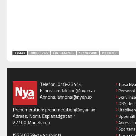
TAGGAR
BUDGET 2026
CAMILLA GUNELL
SUNNANVIND
VINDKRAFT
Telefon: 018-23444
Tipsa Ny
E-post:
redaktion@nyan.ax
Personal
Annons:
annons@nyan.ax
Skriv ins
OBS det 
Prenumeration:
prenumeration@nyan.ax
Utebliven
Adress: Norra Esplanadgatan 1
Uppehåll 
22100 Mariehamn
Adressän
Sportens
ISSN 0359-1441 (print)
Tipsa spo