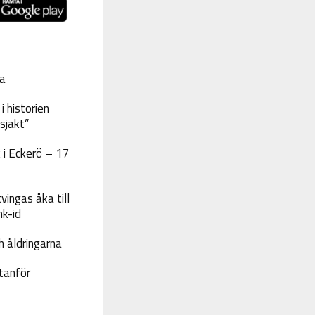
a
 historien
sjakt”
 i Eckerö – 17
vingas åka till
nk-id
 åldringarna
tanför