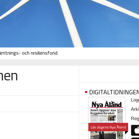
ämtnings- och resiliensfond.
anen
DIGITALTIDNINGE
Logg
Arki
Regi
Läs dagens Nya Åland