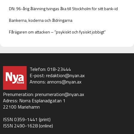
DN: 96-årig ålänning tvingas åka till Stockholm för sitt bank-id
Bankerna, koderna och åldringarna
Fårägaren om attacken – ”psykiskt och fysiskt jobbigt”
Telefon: 018-23444
E-post:
redaktion@nyan.ax
Annons:
annons@nyan.ax
Prenumeration:
prenumeration@nyan.ax
Adress: Norra Esplanadgatan 1
22100 Mariehamn
ISSN 0359-1441 (print)
ISSN 2490-1628 (online)