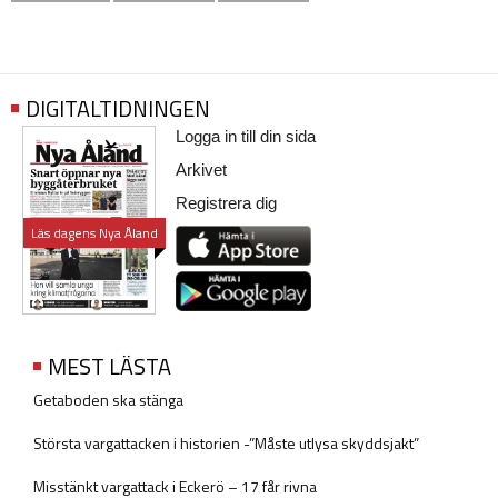
DIGITALTIDNINGEN
Logga in till din sida
Arkivet
Registrera dig
Läs dagens Nya Åland
MEST LÄSTA
Getaboden ska stänga
Största vargattacken i historien -”Måste utlysa skyddsjakt”
Misstänkt vargattack i Eckerö – 17 får rivna