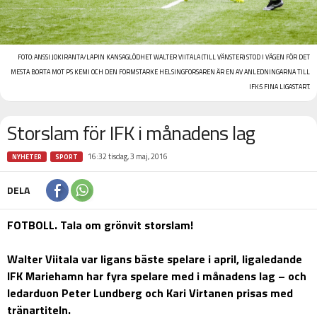
FOTO:
ANSSI JOKIRANTA/LAPIN KANSA
GLÖDHET WALTER VIITALA (TILL VÄNSTER) STOD I VÄGEN FÖR DET
MESTA BORTA MOT PS KEMI OCH DEN FORMSTARKE HELSINGFORSAREN ÄR EN AV ANLEDNINGARNA TILL
IFK:S FINA LIGASTART.
Storslam för IFK i månadens lag
16:32 tisdag, 3 maj, 2016
NYHETER
SPORT
DELA
FOTBOLL. Tala om grönvit storslam!
Walter Viitala var ligans bäste spelare i april, ligaledande
IFK Mariehamn har fyra spelare med i månadens lag – och
ledarduon Peter Lundberg och Kari Virtanen prisas med
tränartiteln.