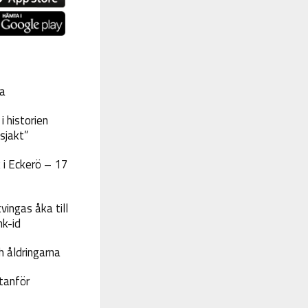
a
 historien
sjakt”
 i Eckerö – 17
vingas åka till
nk-id
 åldringarna
tanför