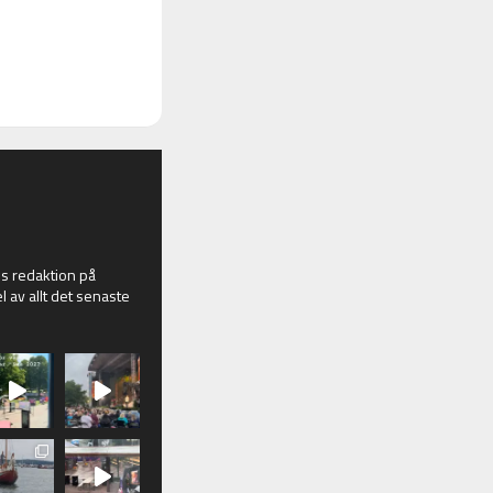
 redaktion på
l av allt det senaste