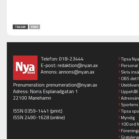
TAGGAR
PARK
Telefon: 018-23444
Tipsa Ny
E-post:
redaktion@nyan.ax
Personal
Annons:
annons@nyan.ax
Skriv ins
OBS det 
Prenumeration:
prenumeration@nyan.ax
Utebliven
Adress: Norra Esplanadgatan 1
Uppehåll 
22100 Mariehamn
Adressän
Sportens
ISSN 0359-1441 (print)
Tipsa spo
ISSN 2490-1628 (online)
Myndig
100 ord f
Förening
Gratulera