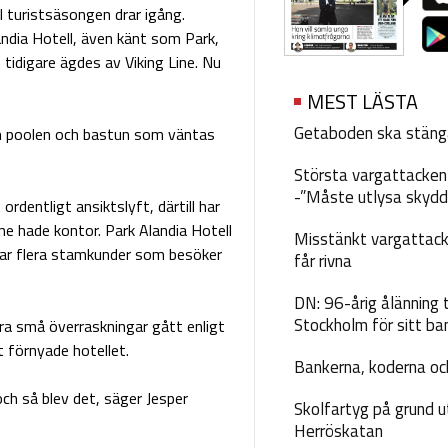
l turistsäsongen drar igång.
ndia Hotell, även känt som Park,
tidigare ägdes av Viking Line. Nu
MEST LÄSTA
Getaboden ska stäng
tom poolen och bastun som väntas
Största vargattacken i
-”Måste utlysa skydd
rdentligt ansiktslyft, därtill har
ine hade kontor. Park Alandia Hotell
Misstänkt vargattack
 har flera stamkunder som besöker
får rivna
DN: 96-årig ålänning t
Stockholm för sitt ba
a små överraskningar gått enligt
t förnyade hotellet.
Bankerna, koderna och
och så blev det, säger Jesper
Skolfartyg på grund u
Herröskatan