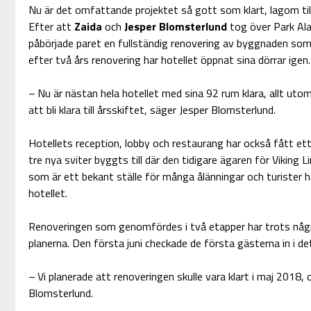
Nu är det omfattande projektet så gott som klart, lagom til
Efter att
Zaida
och
Jesper Blomsterlund
tog över Park Ala
påbörjade paret en fullständig renovering av byggnaden som 
efter två års renovering har hotellet öppnat sina dörrar igen.
– Nu är nästan hela hotellet med sina 92 rum klara, allt u
att bli klara till årsskiftet, säger Jesper Blomsterlund.
Hotellets reception, lobby och restaurang har också fått ett o
tre nya sviter byggts till där den tidigare ägaren för Viking L
som är ett bekant ställe för många ålänningar och turister
hotellet.
Renoveringen som genomfördes i två etapper har trots någr
planerna. Den första juni checkade de första gästerna in i de
– Vi planerade att renoveringen skulle vara klart i maj 2018, 
Blomsterlund.