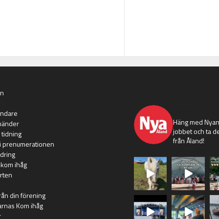
an
nyaaland
ändare
Häng med Nyans
händer
jobbet och ta de
 tidning
från Åland!
i prenumerationen
dring
 kom ihåg
rten
rån din förening
arnas Kom ihåg
r