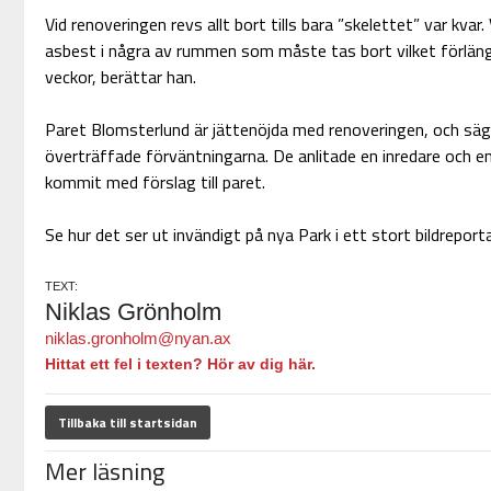
Vid renoveringen revs allt bort tills bara ”skelettet” var kva
asbest i några av rummen som måste tas bort vilket förlän
veckor, berättar han.
Paret Blomsterlund är jättenöjda med renoveringen, och säg
överträffade förväntningarna. De anlitade en inredare och en
kommit med förslag till paret.
Se hur det ser ut invändigt på nya Park i ett stort bildrepor
TEXT:
Niklas Grönholm
niklas.gronholm@nyan.ax
Hittat ett fel i texten? Hör av dig här.
Tillbaka till startsidan
Mer läsning