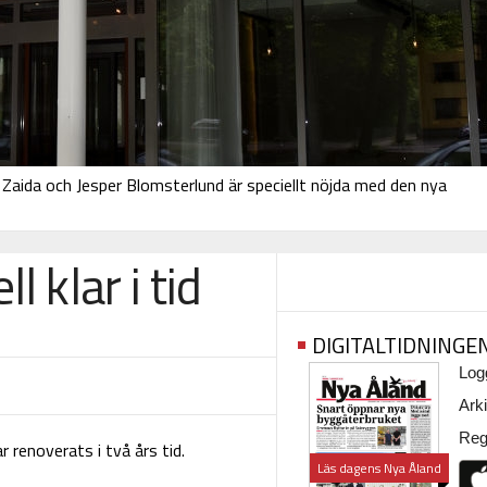
 Zaida och Jesper Blomsterlund är speciellt nöjda med den nya
 klar i tid
DIGITALTIDNINGE
Logg
Arki
Regi
renoverats i två års tid.
Läs dagens Nya Åland