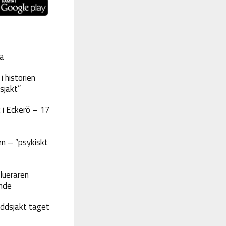
a
 historien
sjakt”
 i Eckerö – 17
n – ”psykiskt
lueraren
nde
yddsjakt taget