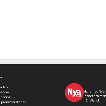
an
nyaaland
ändare
Häng med Nyans
händer
jobbet och ta de
 tidning
från Åland!
i prenumerationen