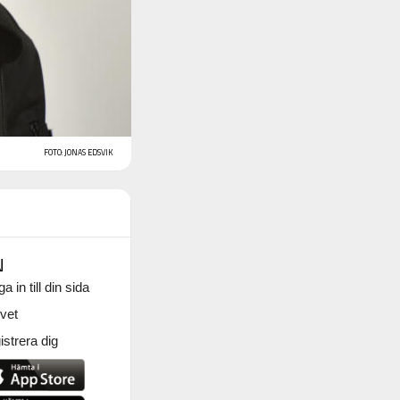
FOTO: JONAS EDSVIK
N
a in till din sida
vet
strera dig