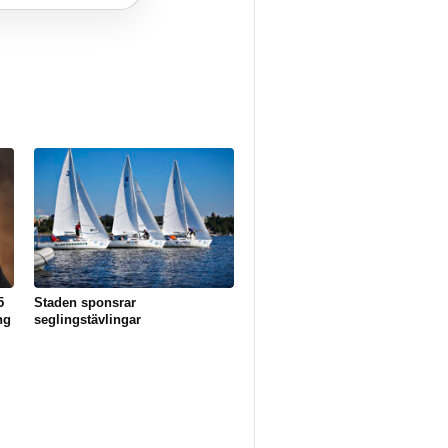
5
Staden sponsrar
ng
seglingstävlingar