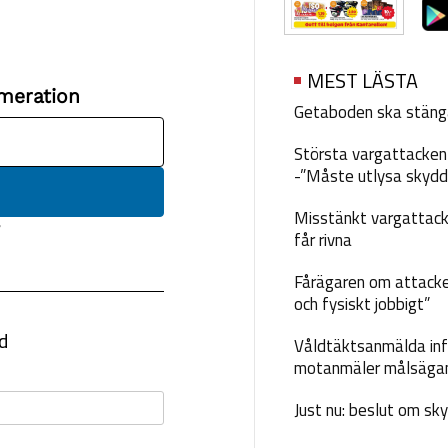
MEST LÄSTA
Getaboden ska stäng
Största vargattacken i
-”Måste utlysa skydd
Misstänkt vargattack
får rivna
Fårägaren om attacke
och fysiskt jobbigt”
Våldtäktsanmälda inf
motanmäler målsäga
Just nu: beslut om sk