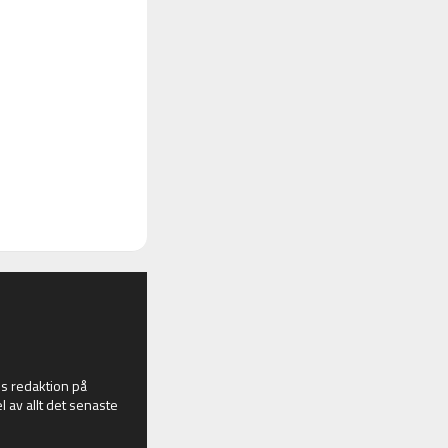
 redaktion på
l av allt det senaste