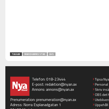
TAGGAR
MARIEHAMNS STAD
ÅHS
Telefon: 018-23444
Tipsa Ny
E-post:
redaktion@nyan.ax
Personal
Annons:
annons@nyan.ax
Skriv ins
OBS det 
Prenumeration:
prenumeration@nyan.ax
Utebliven
Adress: Norra Esplanadgatan 1
Uppehåll 