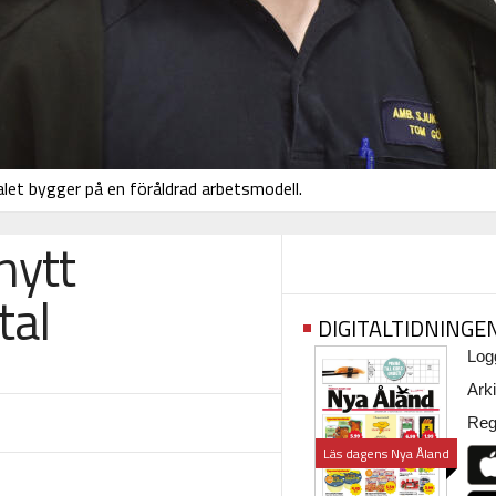
et bygger på en föråldrad arbetsmodell.
nytt
tal
DIGITALTIDNINGE
Logg
Arki
Regi
Läs dagens Nya Åland