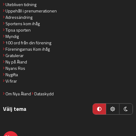
Utebliven tidning
Uppehåll i prenumerationen
Adressändring
Sportens kom ihåg
Tipsa sporten
Myndig
100 ord från din förening
Föreningarnas Kom ihåg
Gratulerar
Ny på Åland
Nyans Ros
Nygifta
Vi firar
Om Nya Åland
Dataskydd
Välj tema
nyaaland