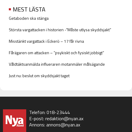
MEST LÄSTA
Getaboden ska stänga
Största vargattacken i historien -”Måste utlysa skyddsjakt”
Misstänkt vargattack i Eckerö – 17 får rivna
Fårägaren om attacken – ”psykiskt och fysiskt jobbigt”
Våldtäktsanmälda influeraren motanmäler målsägande
Just nu: beslut om skyddsjakt taget
Telefon: 018-23444
E-post:
redaktion@nyan.ax
Annons:
annons@nyan.ax