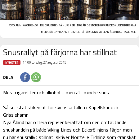
FOTO:
ANNIKA ORRE
<07_BILDRUBRIK>FÅ KURIRER
I DAG ÄR DE STORSHOPPANDE SNUSKURIRERNA
MERA SÄLLSYNTA ÄN TIDIGARE PÅ FÄRJORNA MELLAN ÅLAND OCH SVERIGE.
Snusrallyt på färjorna har stillnat
14:00 torsdag, 27 augusti, 2015
NYHETER
DELA
Mera cigaretter och alkohol – men allt mindre snus.
Så ser statistiken ut för svenska tullen i Kapellskär och
Grisslehamn.
Nya Åland har o flera repriser berättat om den omfattande
snushandeln på både Viking Lines och Eckerölinjens färjor. men
nu har snusrallyt stillnat, skriver Norrtelje Tidning som granskat