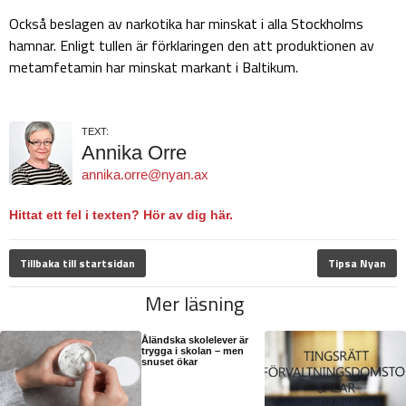
Också beslagen av narkotika har minskat i alla Stockholms
hamnar. Enligt tullen är förklaringen den att produktionen av
metamfetamin har minskat markant i Baltikum.
TEXT:
Annika Orre
annika.orre@nyan.ax
Hittat ett fel i texten? Hör av dig här.
Tillbaka till startsidan
Tipsa Nyan
Mer läsning
Åländska skolelever är
trygga i skolan – men
snuset ökar