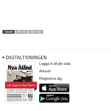
TAGGAR
APOTEK
SNATTERI
DIGITALTIDNINGEN
Logga in till din sida
Arkivet
Registrera dig
Läs dagens Nya Åland