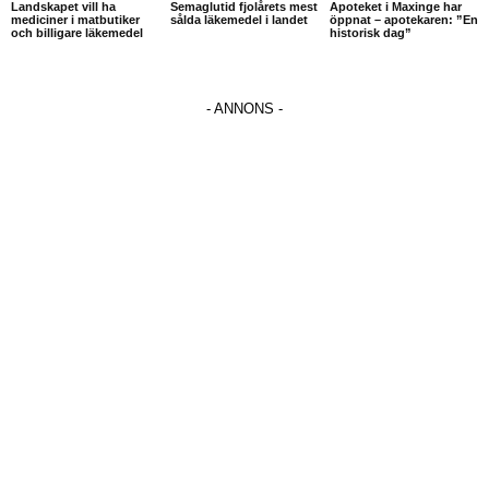
Landskapet vill ha
Semaglutid fjolårets mest
Apoteket i Maxinge har
mediciner i matbutiker
sålda läkemedel i landet
öppnat – apotekaren: ”En
och billigare läkemedel
historisk dag”