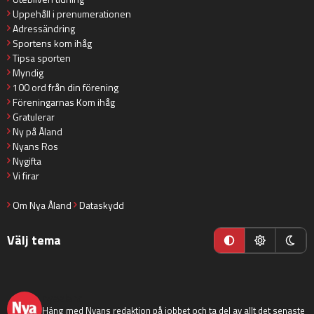
Uppehåll i prenumerationen
Adressändring
Sportens kom ihåg
Tipsa sporten
Myndig
100 ord från din förening
Föreningarnas Kom ihåg
Gratulerar
Ny på Åland
Nyans Ros
Nygifta
Vi firar
Om Nya Åland
Dataskydd
Välj tema
nyaaland
Häng med Nyans redaktion på jobbet och ta del av allt det senaste