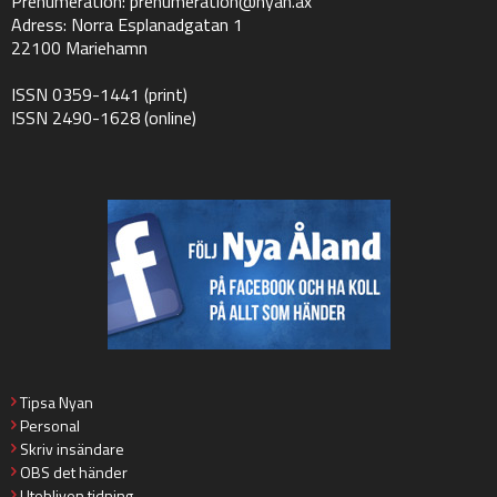
Prenumeration:
prenumeration@nyan.ax
Adress: Norra Esplanadgatan 1
22100 Mariehamn
ISSN 0359-1441 (print)
ISSN 2490-1628 (online)
Tipsa Nyan
Personal
Skriv insändare
OBS det händer
Utebliven tidning