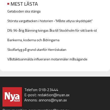
MEST LÄSTA
Getaboden ska stänga
Största vargattacken i historien -”Måste utlysa skyddsjakt”
DN: 96-årig ålänning tvingas åka till Stockholm för sitt bank-id
Bankerna, koderna och åldringarna
Skolfartyg på grund utanför Herröskatan
Våldtäktsanmälda influeraren motanmäler målsägande
Telefon: 018-23444
E-post:
redaktion@nyan.ax
Annons:
annons@nyan.ax