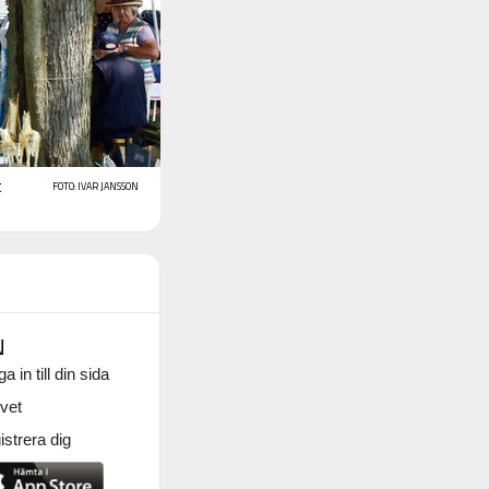
t
FOTO: IVAR JANSSON
N
a in till din sida
vet
strera dig