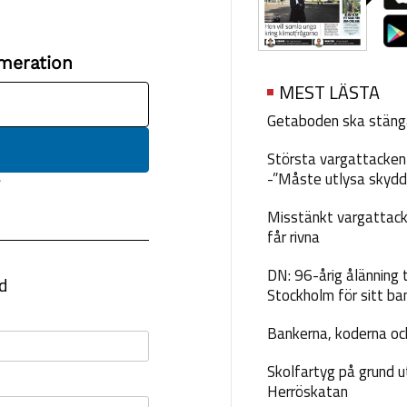
MEST LÄSTA
Getaboden ska stäng
Största vargattacken i
-”Måste utlysa skydd
Misstänkt vargattack
får rivna
DN: 96-årig ålänning t
Stockholm för sitt ba
Bankerna, koderna och
Skolfartyg på grund u
Herröskatan