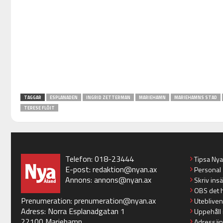
TAGGAR
ESPLANADEN
INGRID ZETTERMAN
MARIEHAMN
MARIEHAMNS STAD
TERESE FLÖJT
Telefon: 018-23444
Tipsa Ny
E-post:
redaktion@nyan.ax
Personal
Annons:
annons@nyan.ax
Skriv ins
OBS det 
Prenumeration:
prenumeration@nyan.ax
Utebliven
Adress: Norra Esplanadgatan 1
Uppehåll 
22100 Mariehamn
Adressän