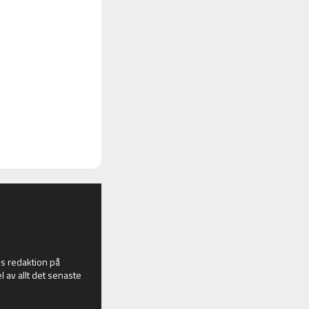
 redaktion på
l av allt det senaste