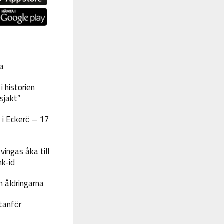
a
 historien
sjakt”
 i Eckerö – 17
vingas åka till
nk-id
 åldringarna
tanför