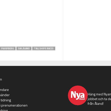
PIA NYBERG
SAIL ÅLAND
TALL SHIPS RACES
an
nyaaland
ändare
Häng med Nyans
händer
jobbet och ta de
 tidning
från Åland!
i prenumerationen
dring