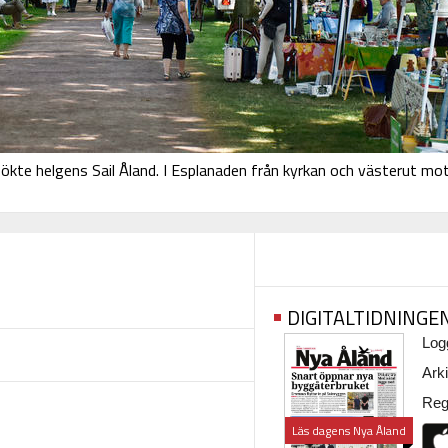
ökte helgens Sail Åland. I Esplanaden från kyrkan och västerut mo
DIGITALTIDNINGE
Logg
Arki
Regi
Läs dagens Nya Åland