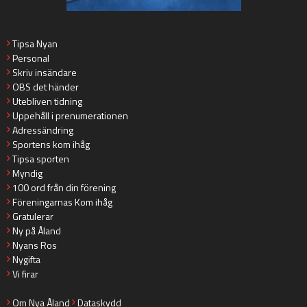
Tipsa Nyan
Personal
Skriv insändare
OBS det händer
Utebliven tidning
Uppehåll i prenumerationen
Adressändring
Sportens kom ihåg
Tipsa sporten
Myndig
100 ord från din förening
Föreningarnas Kom ihåg
Gratulerar
Ny på Åland
Nyans Ros
Nygifta
Vi firar
Om Nya Åland
Dataskydd