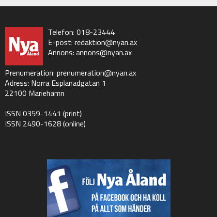
Telefon: 018-23444
E-post:
redaktion@nyan.ax
Annons:
annons@nyan.ax
Prenumeration:
prenumeration@nyan.ax
Adress: Norra Esplanadgatan 1
22100 Mariehamn
ISSN 0359-1441 (print)
ISSN 2490-1628 (online)