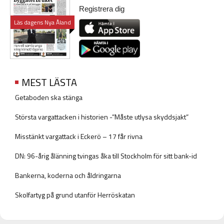
Registrera dig
Läs dagens Nya Åland
MEST LÄSTA
Getaboden ska stänga
Största vargattacken i historien -”Måste utlysa skyddsjakt”
Misstänkt vargattack i Eckerö – 17 får rivna
DN: 96-årig ålänning tvingas åka till Stockholm för sitt bank-id
Bankerna, koderna och åldringarna
Skolfartyg på grund utanför Herröskatan