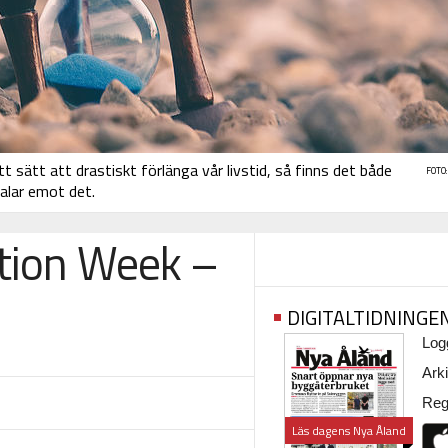
t sätt att drastiskt förlänga vår livstid, så finns det både
FOTO
alar emot det.
ation Week –
DIGITALTIDNINGE
Logg
Arki
Regi
Läs dagens Nya Åland