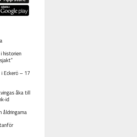
a
 historien
sjakt”
 i Eckerö – 17
vingas åka till
nk-id
 åldringarna
tanför