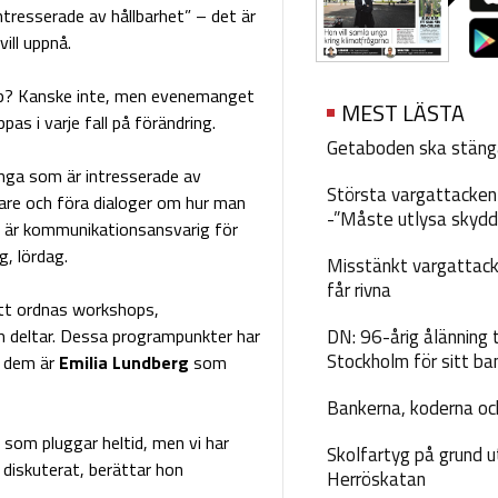
tresserade av hållbarhet” – det är
ll uppnå.
p? Kanske inte, men evenemanget
MEST LÄSTA
s i varje fall på förändring.
Getaboden ska stäng
unga som är intresserade av
Största vargattacken i
are och föra dialoger om hur man
-”Måste utlysa skydd
är kommunikationsansvarig för
g, lördag.
Misstänkt vargattack
får rivna
tt ordnas workshops,
m deltar. Dessa programpunkter har
DN: 96-årig ålänning t
Stockholm för sitt ba
v dem är
Emilia Lundberg
som
Bankerna, koderna och
a som pluggar heltid, men vi har
Skolfartyg på grund u
 diskuterat, berättar hon
Herröskatan