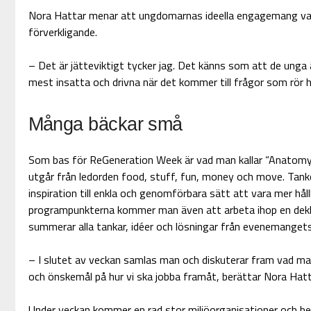
Nora Hattar menar att ungdomarnas ideella engagemang var
förverkligande.
– Det är jätteviktigt tycker jag. Det känns som att de unga
mest insatta och drivna när det kommer till frågor som rör h
Många bäckar små
Som bas för ReGeneration Week är vad man kallar “Anatomy o
utgår från ledorden food, stuff, fun, money och move. Tank
inspiration till enkla och genomförbara sätt att vara mer hållb
programpunkterna kommer man även att arbeta ihop en dek
summerar alla tankar, idéer och lösningar från evenemangets
– I slutet av veckan samlas man och diskuterar fram vad man 
och önskemål på hur vi ska jobba framåt, berättar Nora Hatt
Under veckan kommer en rad stor miljöorganisationer och be