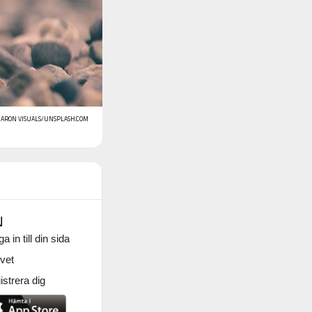
: ARON VISUALS/UNSPLASH.COM
N
a in till din sida
vet
strera dig