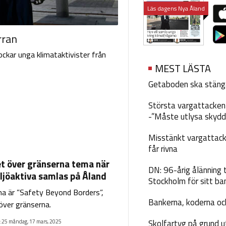
Läs dagens Nya Åland
rran
ckar unga klimataktivister från
MEST LÄSTA
Getaboden ska stäng
Största vargattacken i
-”Måste utlysa skydd
Misstänkt vargattack
får rivna
t över gränserna tema när
DN: 96-årig ålänning t
ljöaktiva samlas på Åland
Stockholm för sitt ba
a är ”Safety Beyond Borders”,
Bankerna, koderna och
över gränserna.
Skolfartyg på grund u
:25 måndag, 17 mars, 2025