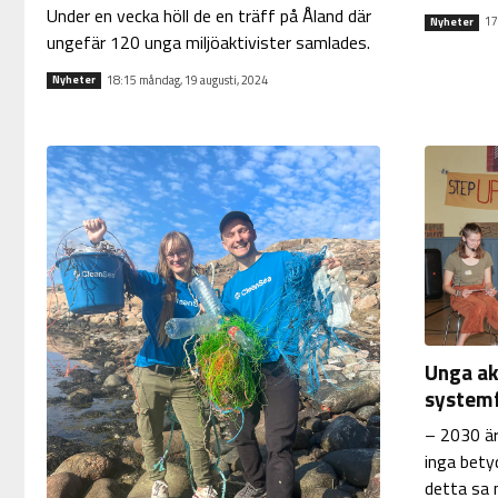
Under en vecka höll de en träff på Åland där
17
Nyheter
ungefär 120 unga miljöaktivister samlades.
18:15 måndag, 19 augusti, 2024
Nyheter
Unga ak
systemf
– 2030 är 
inga bety
detta sa 