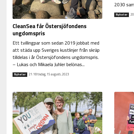
2030 samla
20
Nyheter
CleanSea får Östersjöfondens
ungdomspris
Ett tvillingpar som sedan 2019 jobbat med
att städa upp Sveriges kustlinjer från skräp
tilldelas i år Östersjöfondens ungdomspris.
– Lukas och Mikaela Juhler belönas...
21:18 tisdag, 15 augusti, 2023
Nyheter