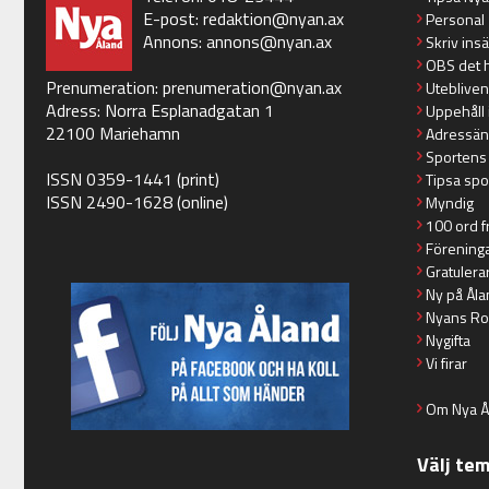
E-post:
redaktion@nyan.ax
Personal
Annons:
annons@nyan.ax
Skriv ins
OBS det 
Prenumeration:
prenumeration@nyan.ax
Utebliven
Adress: Norra Esplanadgatan 1
Uppehåll 
22100 Mariehamn
Adressän
Sportens
ISSN 0359-1441 (print)
Tipsa spo
ISSN 2490-1628 (online)
Myndig
100 ord f
Förening
Gratulera
Ny på Åla
Nyans Ro
Nygifta
Vi firar
Om Nya Å
Välj te