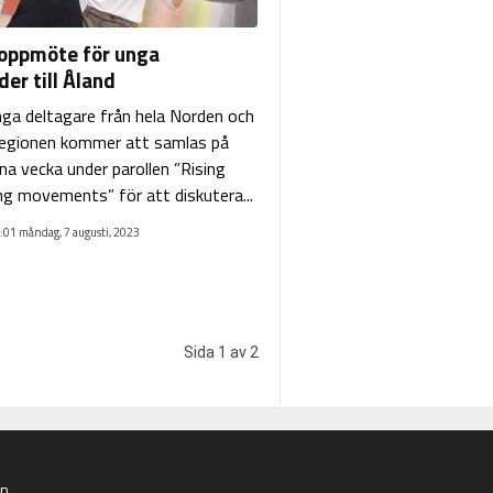
oppmöte för unga
er till Åland
ga deltagare från hela Norden och
regionen kommer att samlas på
na vecka under parollen ”Rising
ing movements” för att diskutera...
:01 måndag, 7 augusti, 2023
Sida 1 av 2
an