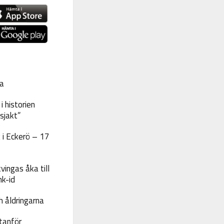
a
 historien
sjakt”
 i Eckerö – 17
vingas åka till
nk-id
 åldringarna
tanför