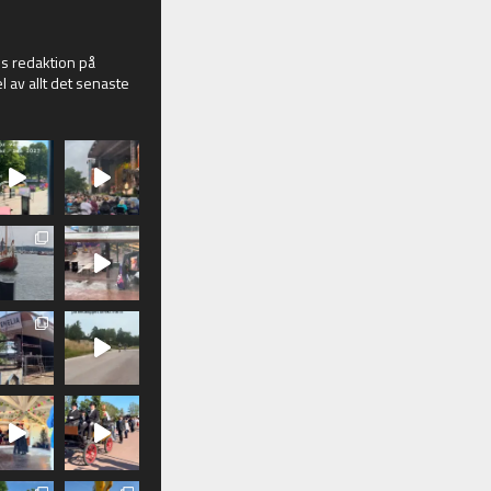
 redaktion på
l av allt det senaste