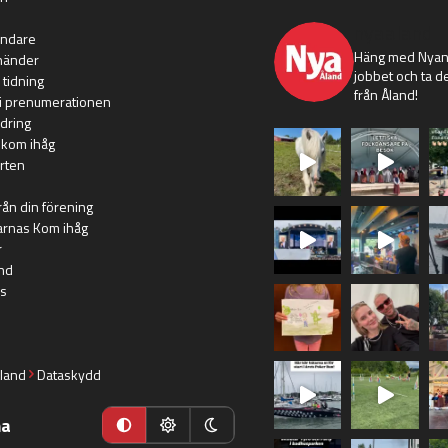
nyaaland
ändare
Häng med Nyans
händer
jobbet och ta de
 tidning
från Åland!
i prenumerationen
dring
 kom ihåg
rten
rån din förening
arnas Kom ihåg
r
nd
s
land
Dataskydd
ma