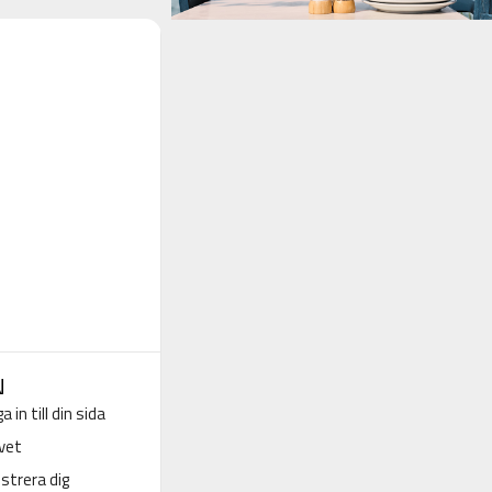
N
a in till din sida
vet
strera dig