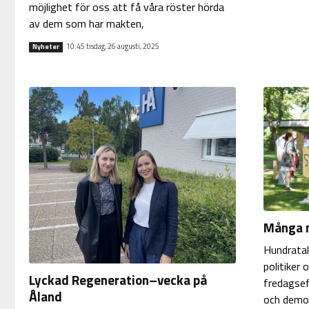
möjlighet för oss att få våra röster hörda
av dem som har makten,
10:45 tisdag, 26 augusti, 2025
Nyheter
Många m
Hundratals
politiker 
Lyckad Regeneration–vecka på
fredagsef
Åland
och demon