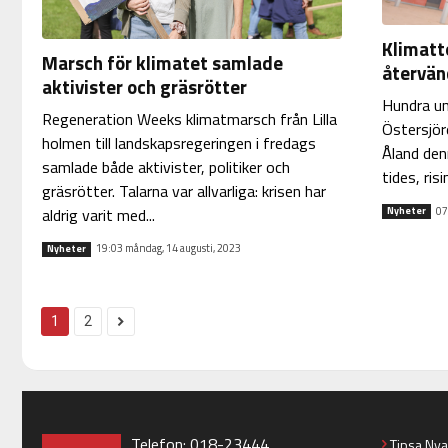
Klimatt
Marsch för klimatet samlade
återvänd
aktivister och gräsrötter
Hundra un
Regeneration Weeks klimatmarsch från Lilla
Östersjö
holmen till landskapsregeringen i fredags
Åland den
samlade både aktivister, politiker och
tides, ris
gräsrötter. Talarna var allvarliga: krisen har
07
aldrig varit med...
Nyheter
19:03 måndag, 14 augusti, 2023
Nyheter
1
2
Telefon: 018-23444
Tipsa Ny