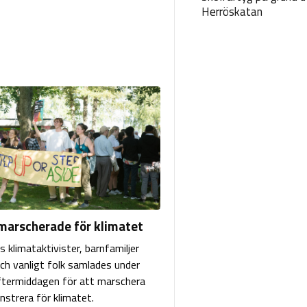
Herröskatan
arscherade för klimatet
 klimataktivister, barnfamiljer
och vanligt folk samlades under
termiddagen för att marschera
strera för klimatet.