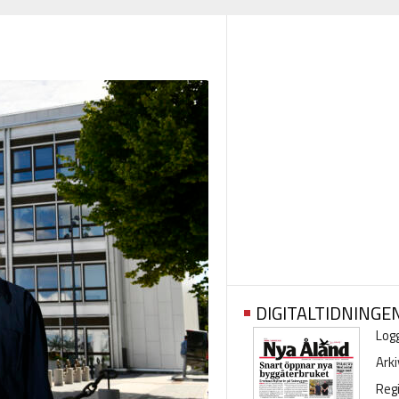
DIGITALTIDNINGE
Logg
Arki
Regi