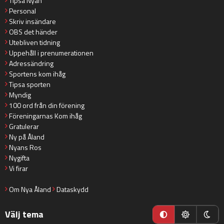
Tipsa Nyan
Personal
Skriv insändare
OBS det händer
Utebliven tidning
Uppehåll i prenumerationen
Adressändring
Sportens kom ihåg
Tipsa sporten
Myndig
100 ord från din förening
Föreningarnas Kom ihåg
Gratulerar
Ny på Åland
Nyans Ros
Nygifta
Vi firar
Om Nya Åland
Dataskydd
Välj tema