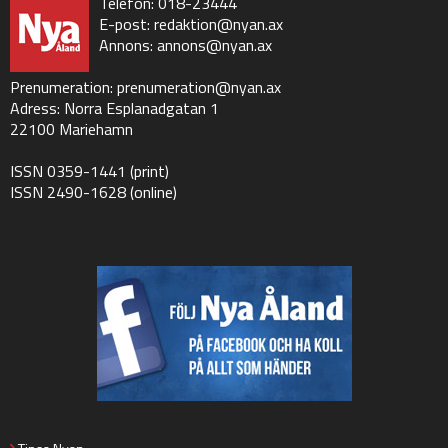
Telefon: 018-23444
E-post:
redaktion@nyan.ax
Annons:
annons@nyan.ax
Prenumeration:
prenumeration@nyan.ax
Adress: Norra Esplanadgatan 1
22100 Mariehamn
ISSN 0359-1441 (print)
ISSN 2490-1628 (online)