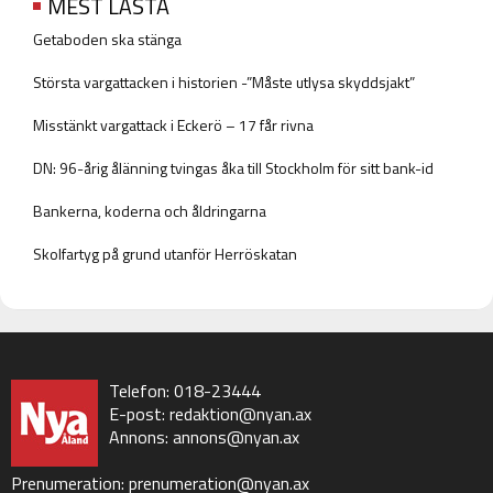
MEST LÄSTA
Getaboden ska stänga
Största vargattacken i historien -”Måste utlysa skyddsjakt”
Misstänkt vargattack i Eckerö – 17 får rivna
DN: 96-årig ålänning tvingas åka till Stockholm för sitt bank-id
Bankerna, koderna och åldringarna
Skolfartyg på grund utanför Herröskatan
Telefon: 018-23444
E-post:
redaktion@nyan.ax
Annons:
annons@nyan.ax
Prenumeration:
prenumeration@nyan.ax