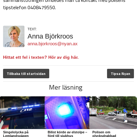
tipstelefon 0408479550.
TEXT:
Anna Björkroos
anna.bjorkroos@nyan.ax
Hittat ett fel i texten? Hör av dig här.
Tillbaka till startsidan
Tipsa Nyan
Mer läsning
Singelolycka på
Bilist körde av elstolpe –
Polisen om
Lemlandsvägen
förd till sjukhus
olycksdrabbad