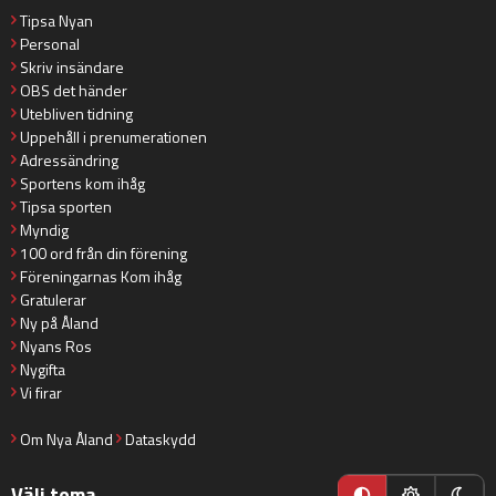
Tipsa Nyan
Personal
Skriv insändare
OBS det händer
Utebliven tidning
Uppehåll i prenumerationen
Adressändring
Sportens kom ihåg
Tipsa sporten
Myndig
100 ord från din förening
Föreningarnas Kom ihåg
Gratulerar
Ny på Åland
Nyans Ros
Nygifta
Vi firar
Om Nya Åland
Dataskydd
Välj tema