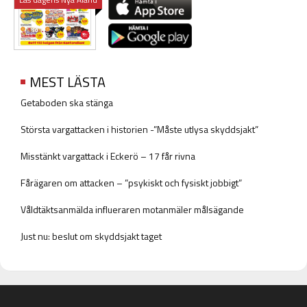
MEST LÄSTA
Getaboden ska stänga
Största vargattacken i historien -”Måste utlysa skyddsjakt”
Misstänkt vargattack i Eckerö – 17 får rivna
Fårägaren om attacken – ”psykiskt och fysiskt jobbigt”
Våldtäktsanmälda influeraren motanmäler målsägande
Just nu: beslut om skyddsjakt taget