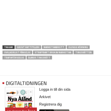
TAGGAR
GROVT RATTFYLLERI
NARKOTIKABROTT
OLOVLIG KÖRNING
OVILLKORLIGT FÄNGELSE
STRAFFBART BRUK AV NARKOTIKA
TINGSRÄTTEN
TRAFIKFÖRSEELSE
ÅLANDS TINGSRÄTT
DIGITALTIDNINGEN
Logga in till din sida
Arkivet
Registrera dig
Läs dagens Nya Åland