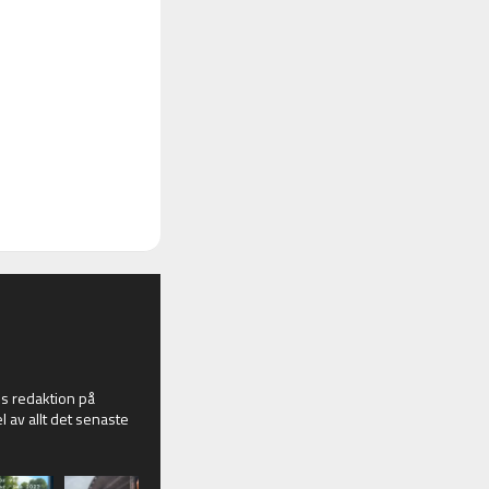
 redaktion på
l av allt det senaste