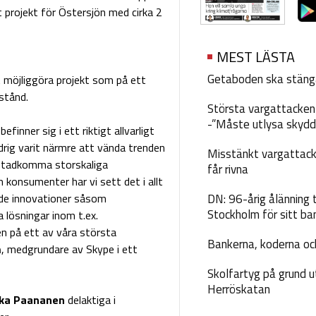
 projekt för Östersjön med cirka 2
MEST LÄSTA
Getaboden ska stäng
 möjliggöra projekt som på ett
stånd.
Största vargattacken i
-”Måste utlysa skydd
inner sig i ett riktigt allvarligt
ldrig varit närmre att vända trenden
Misstänkt vargattack
 åstadkomma storskaliga
får rivna
onsumenter har vi sett det i allt
erade innovationer såsom
DN: 96-årig ålänning t
Stockholm för sitt ba
a lösningar inom t.ex.
en på ett av våra största
Bankerna, koderna och
m
, medgrundare av Skype i ett
Skolfartyg på grund u
Herröskatan
kka Paananen
delaktiga i