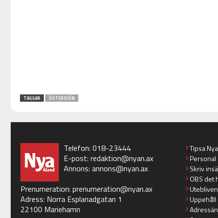
TAGGAR
ÖSTERSJÖN
Telefon: 018-23444
Tipsa Ny
E-post:
redaktion@nyan.ax
Personal
Annons:
annons@nyan.ax
Skriv ins
OBS det 
Prenumeration:
prenumeration@nyan.ax
Utebliven
Adress: Norra Esplanadgatan 1
Uppehåll 
22100 Mariehamn
Adressän