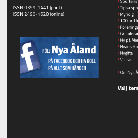
Sportens
ISSN 0359-1441 (print)
Tipsa spo
ISSN 2490-1628 (online)
Myndig
100 ord f
Förening
Gratulera
Ny på Åla
Nyans Ro
Nygifta
Vi firar
Om Nya Å
Välj te