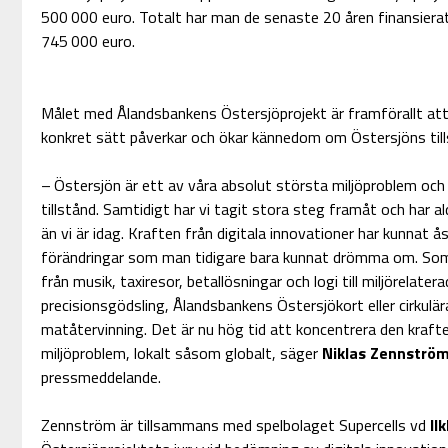
500 000 euro. Totalt har man de senaste 20 åren finansierat
745 000 euro.
Målet med Ålandsbankens Östersjöprojekt är framförallt att
konkret sätt påverkar och ökar kännedom om Östersjöns till
– Östersjön är ett av våra absolut största miljöproblem och bef
tillstånd. Samtidigt har vi tagit stora steg framåt och har a
än vi är idag. Kraften från digitala innovationer har kunnat
förändringar som man tidigare bara kunnat drömma om. Som k
från musik, taxiresor, betallösningar och logi till miljörelat
precisionsgödsling, Ålandsbankens Östersjökort eller cirkulär
matåtervinning. Det är nu hög tid att koncentrera den kraft
miljöproblem, lokalt såsom globalt, säger
Niklas Zennströ
pressmeddelande.
Zennström är tillsammans med spelbolaget Supercells vd
Il