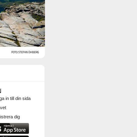
FOTO: STEFAN ÖHBERG
N
a in till din sida
vet
strera dig