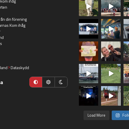
 kom ihåg
rten
rån din förening
arnas Kom ihåg
r
nd
s
land
Dataskydd
ma
Load More
Fol