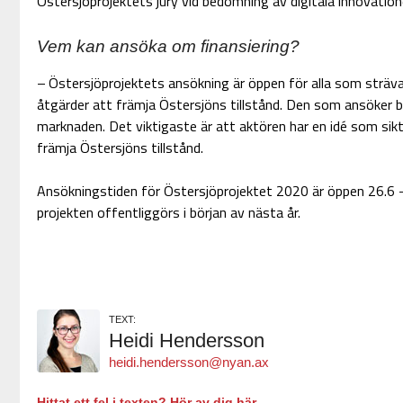
Östersjöprojektets jury vid bedömning av digitala innovation
Vem kan ansöka om finansiering?
– Östersjöprojektets ansökning är öppen för alla som sträva
åtgärder att främja Östersjöns tillstånd. Den som ansöker b
marknaden. Det viktigaste är att aktören har en idé som sikt
främja Östersjöns tillstånd.
Ansökningstiden för Östersjöprojektet 2020 är öppen 26.6 –
projekten offentliggörs i början av nästa år.
TEXT:
Heidi Hendersson
heidi.hendersson@nyan.ax
Hittat ett fel i texten? Hör av dig här.