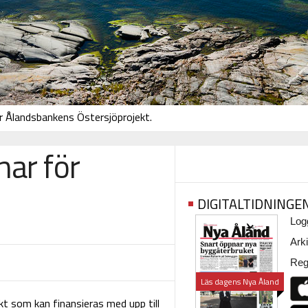
ör Ålandsbankens Östersjöprojekt.
nar för
DIGITALTIDNINGE
Logg
Arki
Regi
Läs dagens Nya Åland
kt som kan finansieras med upp till