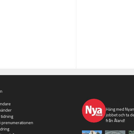
an
nyaaland
ändare
Häng med Nyans
händer
jobbet och ta de
 tidning
från Åland!
i prenumerationen
dring