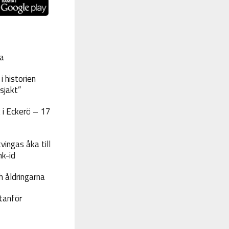
a
 historien
sjakt”
 i Eckerö – 17
vingas åka till
nk-id
 åldringarna
tanför