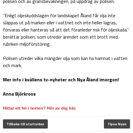
polisen och av gränsbevakningen, på uppdrag av polisen.
”Enligt oljeskyddslagen för landskapet Åland får olja inte
släppas ut på marken eller i vattnet och inte heller lagras,
förvaras eller hanteras så att det föranleder risk för oljeskada.”
berättar polisen, som utreder ärendet som ett brott med
rubriken miljöförstöring.
Polisen utreder vilka mängder olja som kan ha hamnat i vatten
och mark.
Mer info i kvällens tv-nyheter och Nya Åland imorgon!
Anna Björkroos
Hittat ett fel i texten? Hör av dig här.
Tillbaka till startsidan
Tipsa Nyan