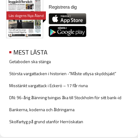
Registrera dig
Läs dagens Nya Åland
MEST LÄSTA
Getaboden ska stänga
Största vargattacken i historien -”Måste utlysa skyddsjakt”
Misstänkt vargattack i Eckerö – 17 får rivna
DN: 96-årig ålänning tvingas åka till Stockholm för sitt bank-id
Bankerna, koderna och åldringarna
Skolfartyg på grund utanför Herröskatan