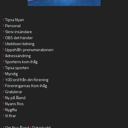
Tipsa Nyan
Personal
Skriv insändare
OBS det händer
Utebliven tidning
Uppehåll i prenumerationen
Adressändring
Sportens kom ihåg
Tipsa sporten
Myndig
100 ord från din förening
Föreningarnas Kom ihåg
Gratulerar
Ny på Åland
Nyans Ros
Nygifta
Vi firar
Om Nya Åland
Dataskydd