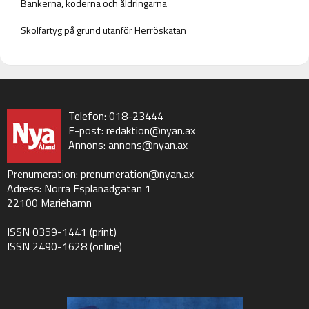
Bankerna, koderna och åldringarna
Skolfartyg på grund utanför Herröskatan
Telefon: 018-23444
E-post:
redaktion@nyan.ax
Annons:
annons@nyan.ax
Prenumeration:
prenumeration@nyan.ax
Adress: Norra Esplanadgatan 1
22100 Mariehamn
ISSN 0359-1441 (print)
ISSN 2490-1628 (online)