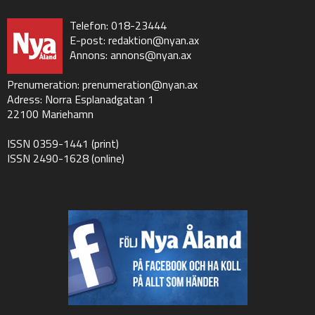
Telefon: 018-23444
E-post:
redaktion@nyan.ax
Annons:
annons@nyan.ax
Prenumeration:
prenumeration@nyan.ax
Adress: Norra Esplanadgatan 1
22100 Mariehamn
ISSN 0359-1441 (print)
ISSN 2490-1628 (online)