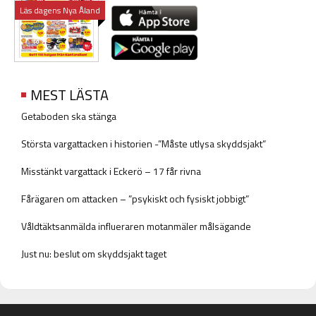
Läs dagens Nya Åland
MEST LÄSTA
Getaboden ska stänga
Största vargattacken i historien -”Måste utlysa skyddsjakt”
Misstänkt vargattack i Eckerö – 17 får rivna
Fårägaren om attacken – ”psykiskt och fysiskt jobbigt”
Våldtäktsanmälda influeraren motanmäler målsägande
Just nu: beslut om skyddsjakt taget