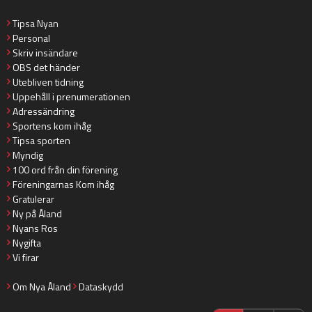
Tipsa Nyan
Personal
Skriv insändare
OBS det händer
Utebliven tidning
Uppehåll i prenumerationen
Adressändring
Sportens kom ihåg
Tipsa sporten
Myndig
100 ord från din förening
Föreningarnas Kom ihåg
Gratulerar
Ny på Åland
Nyans Ros
Nygifta
Vi firar
Om Nya Åland
Dataskydd