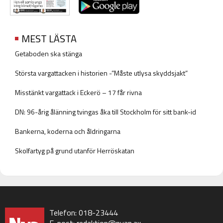
MEST LÄSTA
Getaboden ska stänga
Största vargattacken i historien -”Måste utlysa skyddsjakt”
Misstänkt vargattack i Eckerö – 17 får rivna
DN: 96-årig ålänning tvingas åka till Stockholm för sitt bank-id
Bankerna, koderna och åldringarna
Skolfartyg på grund utanför Herröskatan
Telefon: 018-23444
E-post:
redaktion@nyan.ax