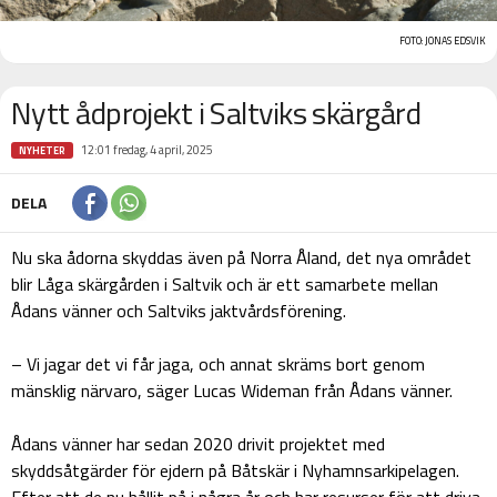
FOTO: JONAS EDSVIK
Nytt ådprojekt i Saltviks skärgård
12:01 fredag, 4 april, 2025
NYHETER
DELA
Nu ska ådorna skyddas även på Norra Åland, det nya området
blir Låga skärgården i Saltvik och är ett samarbete mellan
Ådans vänner och Saltviks jaktvårdsförening.
– Vi jagar det vi får jaga, och annat skräms bort genom
mänsklig närvaro, säger Lucas Wideman från Ådans vänner.
Ådans vänner har sedan 2020 drivit projektet med
skyddsåtgärder för ejdern på Båtskär i Nyhamnsarkipelagen.
Efter att de nu hållit på i några år och har resurser för att driva