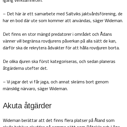
– Det här är ett samarbete med Saltviks jaktvårdsförening, de
har en bod där ute som kommer att användas, säger Wideman.
Det finns en stor mängd predatorer i området och Ådans
vänner vill begränsa rovdjurens påverkan på alla sätt de kan,
därför ska de rekrytera ådvakter för att hålla rovdjuren borta.
De olika djuren ska först kategoriseras, och sedan planeras
åtgärderna utefter det.
– Vi jagar det vi får jaga, och annat skräms bort genom
mänsklig närvaro, säger Wideman.
Akuta åtgärder
Wideman berättar att det finns flera platser på Åland som
skulle behöva skyddas på samma sätt som Båtskär och Låga