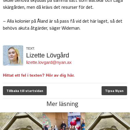
skärgården, men då krävs det resurser för det.
– Alla kolonier på Åland är så pass få vid det här laget, så det
behövs akuta åtgärder, säger Wideman.
TEXT:
Lizette Lövgård
lizette.lovgard@nyan.ax
Hittat ett fel i texten? Hör av dig här.
Tillbaka till startsidan
Tipsa Nyan
Mer läsning