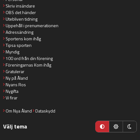
Skriv insändare
OBS det händer
Utebliven tidning
Uppehåll i prenumerationen
Adressändring
Sportens kom ihåg
Tipsa sporten
Myndig
100 ord från din förening
Föreningarnas Kom ihåg
Gratulerar
Ny på Åland
Nyans Ros
Nygifta
Vi firar
Om Nya Åland
Dataskydd
Välj tema