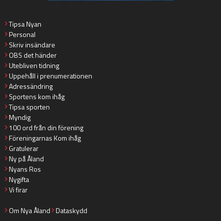
Tipsa Nyan
Personal
Skriv insändare
OBS det händer
Utebliven tidning
Uppehåll i prenumerationen
Adressändring
Sportens kom ihåg
Tipsa sporten
Myndig
100 ord från din förening
Föreningarnas Kom ihåg
Gratulerar
Ny på Åland
Nyans Ros
Nygifta
Vi firar
Om Nya Åland
Dataskydd