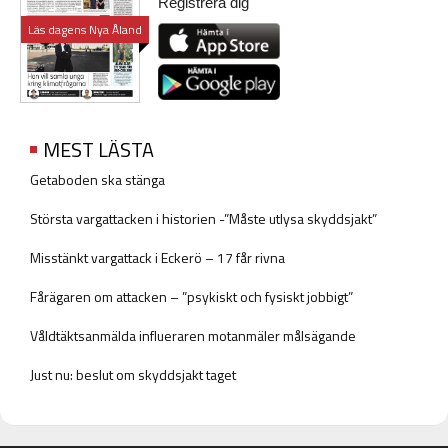
Registrera dig
Läs dagens Nya Åland
MEST LÄSTA
Getaboden ska stänga
Största vargattacken i historien -”Måste utlysa skyddsjakt”
Misstänkt vargattack i Eckerö – 17 får rivna
Fårägaren om attacken – ”psykiskt och fysiskt jobbigt”
Våldtäktsanmälda influeraren motanmäler målsägande
Just nu: beslut om skyddsjakt taget