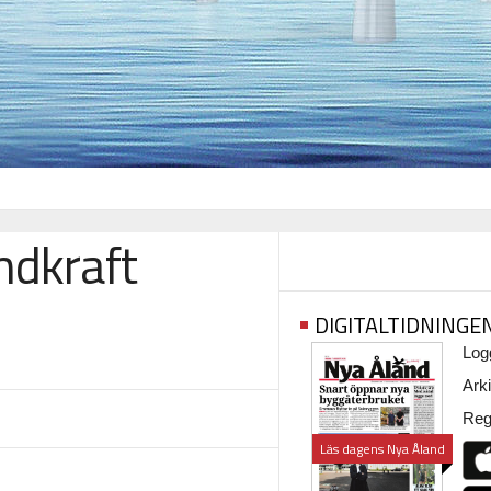
ndkraft
DIGITALTIDNINGE
Logg
Arki
Regi
Läs dagens Nya Åland