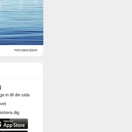
FOTO: JONAS EDSVIK
N
a in till din sida
vet
strera dig