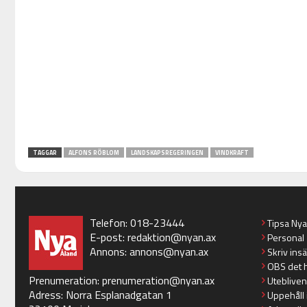
TAGGAR
ALFONS RÖBLOM
LANDSKAPSREGERINGEN
VINDKRAFT
Telefon: 018-23444
Tipsa Ny
E-post:
redaktion@nyan.ax
Personal
Annons:
annons@nyan.ax
Skriv ins
OBS det 
Prenumeration:
prenumeration@nyan.ax
Utebliven
Adress: Norra Esplanadgatan 1
Uppehåll 