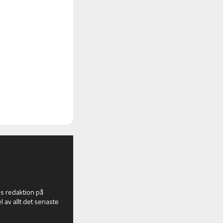
 redaktion på
l av allt det senaste