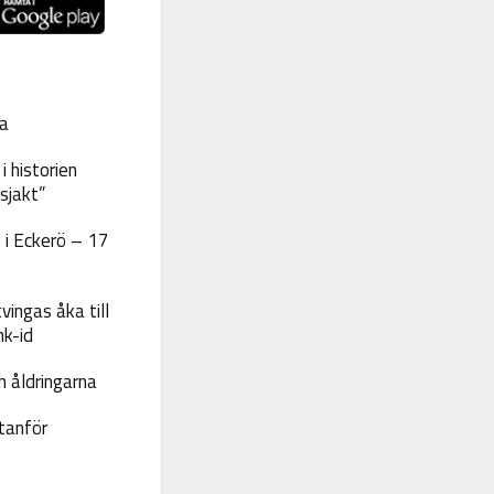
a
 historien
sjakt”
 i Eckerö – 17
vingas åka till
nk-id
 åldringarna
tanför