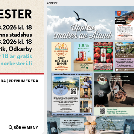
ERA
|
PRENUMERERA
SÖK
MENY