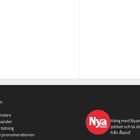
an
nyaaland
ändare
Häng med Nyans
händer
jobbet och ta de
 tidning
från Åland!
i prenumerationen