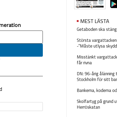
MEST LÄSTA
Getaboden ska stäng
Största vargattacken i
-”Måste utlysa skydd
Misstänkt vargattack
får rivna
DN: 96-årig ålänning t
Stockholm för sitt ba
Bankerna, koderna och
Skolfartyg på grund u
Herröskatan