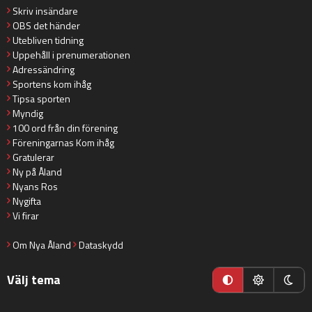
Skriv insändare
OBS det händer
Utebliven tidning
Uppehåll i prenumerationen
Adressändring
Sportens kom ihåg
Tipsa sporten
Myndig
100 ord från din förening
Föreningarnas Kom ihåg
Gratulerar
Ny på Åland
Nyans Ros
Nygifta
Vi firar
Om Nya Åland
Dataskydd
Välj tema