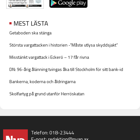
MEST LÄSTA
Getaboden ska stänga
Största vargattacken i historien -”Måste utlysa skyddsjakt”
Misstänkt vargattack i Eckerö – 17 får rivna
DN: 96-årig ålänning tvingas åka till Stockholm för sitt bank-id
Bankerna, koderna och åldringarna
Skolfartyg på grund utanför Herröskatan
Telefon: 018-23444
E-post:
redaktion@nyan.ax