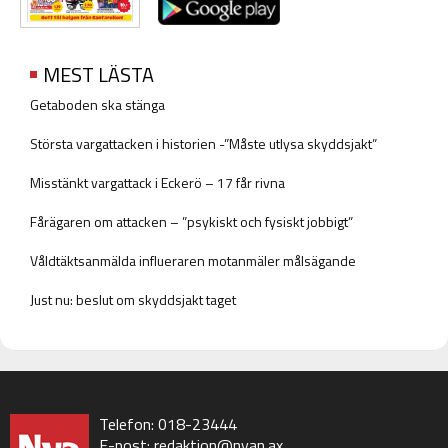
MEST LÄSTA
Getaboden ska stänga
Största vargattacken i historien -”Måste utlysa skyddsjakt”
Misstänkt vargattack i Eckerö – 17 får rivna
Fårägaren om attacken – ”psykiskt och fysiskt jobbigt”
Våldtäktsanmälda influeraren motanmäler målsägande
Just nu: beslut om skyddsjakt taget
Telefon: 018-23444
E-post:
redaktion@nyan.ax