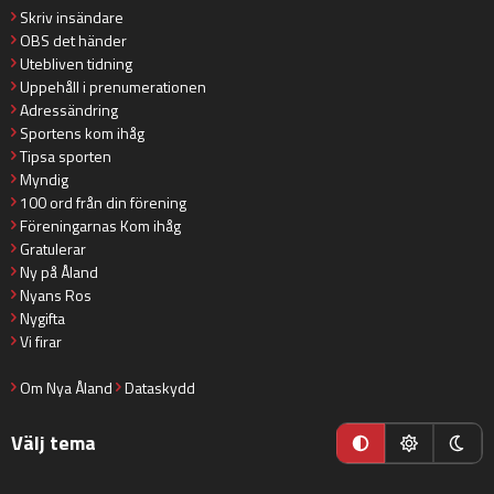
Skriv insändare
OBS det händer
Utebliven tidning
Uppehåll i prenumerationen
Adressändring
Sportens kom ihåg
Tipsa sporten
Myndig
100 ord från din förening
Föreningarnas Kom ihåg
Gratulerar
Ny på Åland
Nyans Ros
Nygifta
Vi firar
Om Nya Åland
Dataskydd
Välj tema