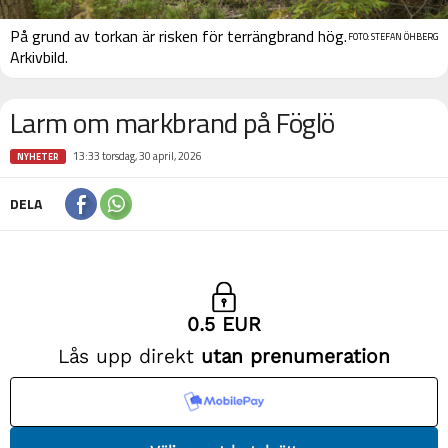
På grund av torkan är risken för terrängbrand hög.
FOTO: STEFAN ÖHBERG
Arkivbild.
Larm om markbrand på Föglö
13:33 torsdag, 30 april, 2026
NYHETER
DELA