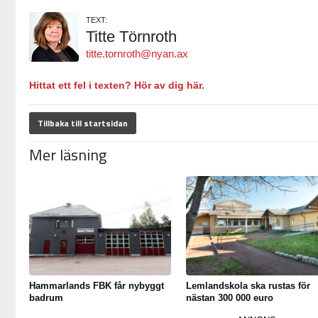
TEXT:
Titte Törnroth
titte.tornroth@nyan.ax
Hittat ett fel i texten? Hör av dig här.
Tillbaka till startsidan
Mer läsning
Hammarlands FBK får nybyggt
Lemlandskola ska rustas för
badrum
nästan 300 000 euro