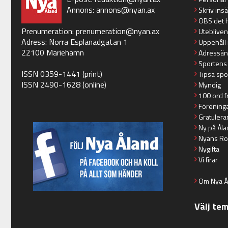
Annons:
annons@nyan.ax
Skriv ins
OBS det 
Prenumeration:
prenumeration@nyan.ax
Utebliven
Adress: Norra Esplanadgatan 1
Uppehåll 
22100 Mariehamn
Adressän
Sportens
ISSN 0359-1441 (print)
Tipsa spo
ISSN 2490-1628 (online)
Myndig
100 ord f
Förening
Gratulera
Ny på Åla
Nyans Ro
Nygifta
Vi firar
Om Nya Å
Välj te