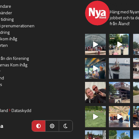
nyaaland
ändare
Häng med Nyans
händer
jobbet och ta de
 tidning
från Åland!
i prenumerationen
dring
 kom ihåg
rten
rån din förening
arnas Kom ihåg
r
nd
s
land
Dataskydd
ma