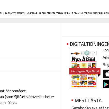
TILL PÅ TOMTEN MEN VILLKOREN ÄR I SÅ FALL STRIKTA OCH GÄLLER ALLT FRÅN HÖJDER TILL MATERIAL. RIT
DIGITALTIDNINGE
Logg
Arki
Regi
Läs dagens Nya Åland
ant för området.
an (som Sjöfartsläroverket heter
MEST LÄSTA
oner förts.
Getaboden ska stäng