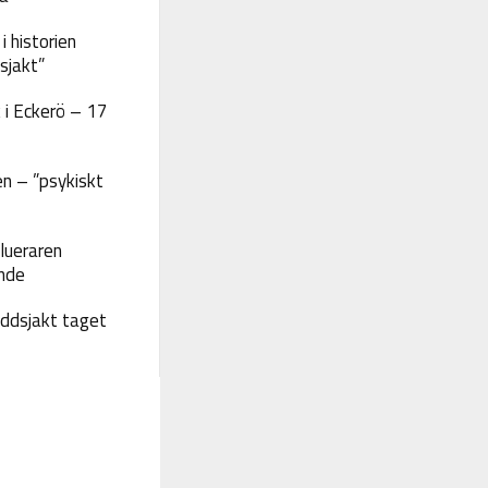
 historien
sjakt”
 i Eckerö – 17
n – ”psykiskt
lueraren
nde
yddsjakt taget