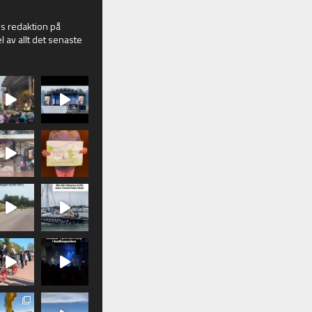
 redaktion på
l av allt det senaste