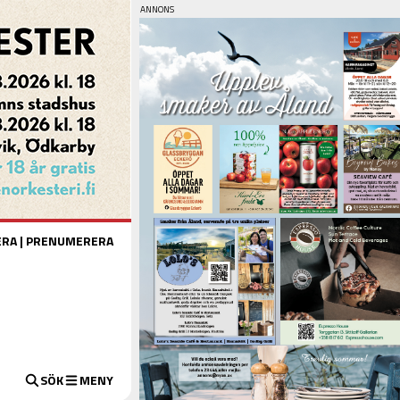
ERA
|
PRENUMERERA
SÖK
MENY