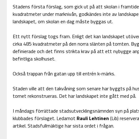
Stadens första förslag, som gick ut på att skolan i framtid
kvadratmeter under marknivån, godkändes inte av landskapet.
landskapet, om skolan en dag måste byggas ut.
Ett nytt förslag togs fram. Enligt det kan landskapet utöve
cirka 485 kvadratmeter på den norra slänten på tomten. Byg
definierade och det finns strikta krav på att ett nybygge anp
befintliga skolhuset.
Också trappan från gatan upp till entrén k-märks.
Staden ville att den takvåning som senare har byggts på huse
tornet rekonstrueras. Det har landskapet inte gått med på.
I måndags förrättade stadsutvecklingsnämnden syn på pla
klubbades förslaget. Ledamot
Rauli Lehtinen
(Lib) reserver
artikel. Stadsfullmäktige har sista ordet i frågan.