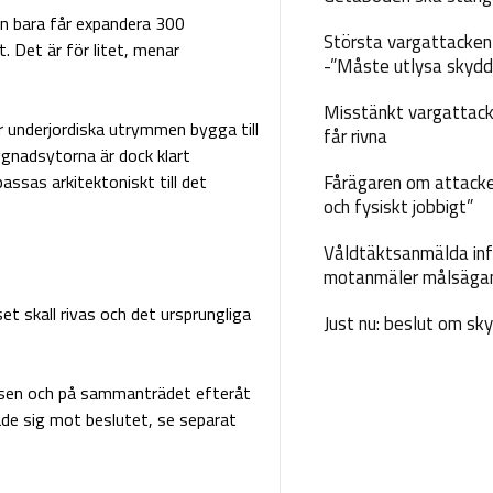
en bara får expandera 300
Största vargattacken i
 Det är för litet, menar
-”Måste utlysa skydd
Misstänkt vargattack
r underjordiska utrymmen bygga till
får rivna
gnadsytorna är dock klart
assas arkitektoniskt till det
Fårägaren om attacke
och fysiskt jobbigt”
Våldtäktsanmälda inf
motanmäler målsäga
t skall rivas och det ursprungliga
Just nu: beslut om sk
tsen och på sammanträdet efteråt
ade sig mot beslutet, se separat