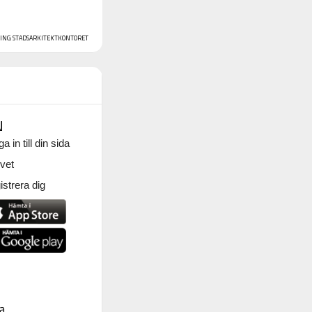
NING: STADSARKITEKTKONTORET
N
a in till din sida
vet
strera dig
a