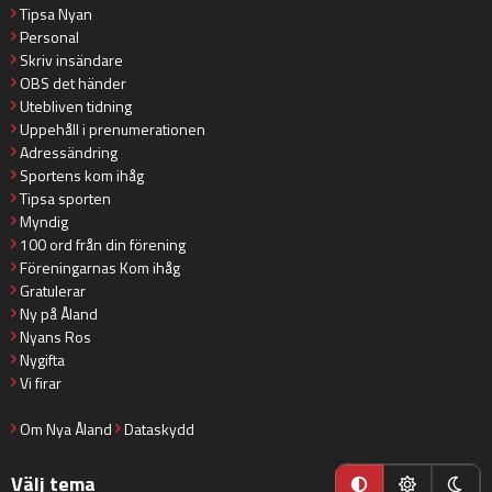
Tipsa Nyan
Personal
Skriv insändare
OBS det händer
Utebliven tidning
Uppehåll i prenumerationen
Adressändring
Sportens kom ihåg
Tipsa sporten
Myndig
100 ord från din förening
Föreningarnas Kom ihåg
Gratulerar
Ny på Åland
Nyans Ros
Nygifta
Vi firar
Om Nya Åland
Dataskydd
Välj tema