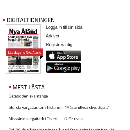
DIGITALTIDNINGEN
Logga in till din sida
Arkivet
Registrera dig
Läs dagens Nya Åland
MEST LÄSTA
Getaboden ska stänga
Största vargattacken i historien -”Måste utlysa skyddsjakt”
Misstänkt vargattack i Eckerö – 17 får rivna
DN: 96-årig ålänning tvingas åka till Stockholm för sitt bank-id