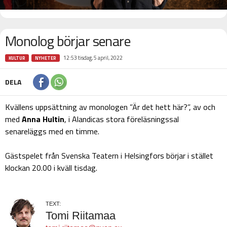
Monolog börjar senare
12:53 tisdag, 5 april, 2022
KULTUR
NYHETER
DELA
Kvällens uppsättning av monologen ”Är det hett här?”, av och
med
Anna Hultin
, i Alandicas stora föreläsningssal
senareläggs med en timme.
Gästspelet från Svenska Teatern i Helsingfors börjar i stället
klockan 20.00 i kväll tisdag.
TEXT:
Tomi Riitamaa