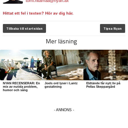
tomi.riitamaa@nyan.ax
Hittat ett fel i texten? Hör av dig här.
Tillbaka till startsidan
Tipsa Nyan
Mer läsning
NYAN RECENSERAR: En
Joels ord lyser i Lantz
Eldtände får nytt liv på
mix av nutida problem,
gestaltning
Pellas Skeppargård
humor och sång