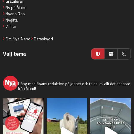
Gratulerar
Ny på Åland
Nyans Ros
Nygifta
Vi firar
Om Nya Åland
Dataskydd
Välj tema
nyaaland
Häng med Nyans redaktion på jobbet och ta del av allt det senaste
från Åland!