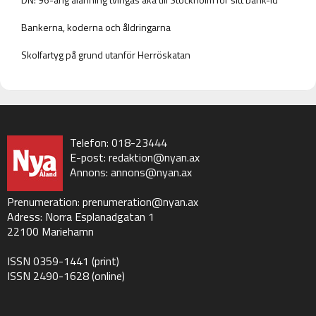
Bankerna, koderna och åldringarna
Skolfartyg på grund utanför Herröskatan
Telefon: 018-23444
E-post:
redaktion@nyan.ax
Annons:
annons@nyan.ax
Prenumeration:
prenumeration@nyan.ax
Adress: Norra Esplanadgatan 1
22100 Mariehamn
ISSN 0359-1441 (print)
ISSN 2490-1628 (online)