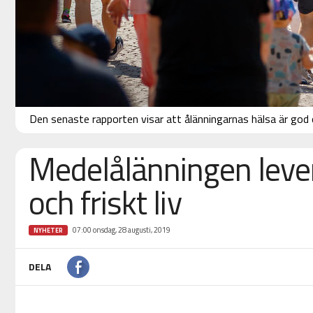
Den senaste rapporten visar att ålänningarnas hälsa är god o
Medelålänningen lever
och friskt liv
07:00 onsdag, 28 augusti, 2019
NYHETER
DELA