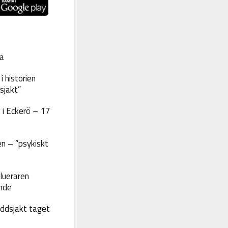
a
 historien
sjakt”
 i Eckerö – 17
n – ”psykiskt
lueraren
nde
yddsjakt taget