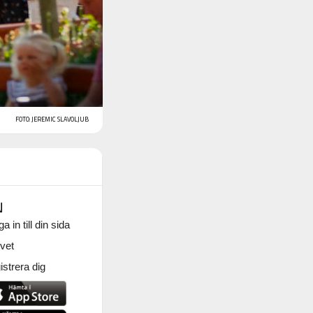
FOTO: JEREMIC SLAVOLJUB
N
a in till din sida
vet
strera dig