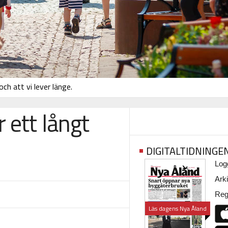
ch att vi lever länge.
 ett långt
DIGITALTIDNINGE
Logg
Arki
Regi
Läs dagens Nya Åland