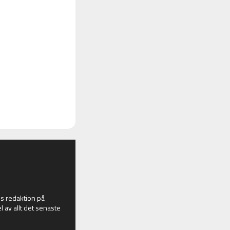
 redaktion på
l av allt det senaste