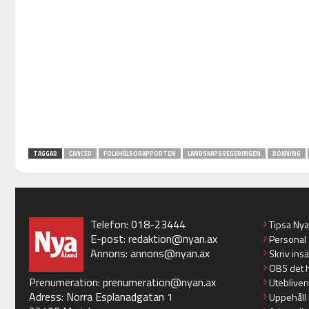
TAGGAR
CANCER
FOLKHÄLSORAPPORTEN
LANDSKAPSREGERINGEN
RÖKNING
Telefon: 018-23444
Tipsa Ny
E-post:
redaktion@nyan.ax
Personal
Annons:
annons@nyan.ax
Skriv ins
OBS det 
Prenumeration:
prenumeration@nyan.ax
Utebliven
Adress: Norra Esplanadgatan 1
Uppehåll 