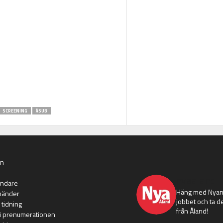
SCREENING
ÅSUB
an
nyaaland
ändare
Häng med Nyans
händer
jobbet och ta de
 tidning
från Åland!
i prenumerationen