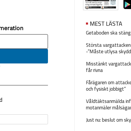
MEST LÄSTA
Getaboden ska stäng
Största vargattacken i
-”Måste utlysa skydd
Misstänkt vargattack
får rivna
Fårägaren om attacke
och fysiskt jobbigt”
Våldtäktsanmälda inf
motanmäler målsäga
Just nu: beslut om sk