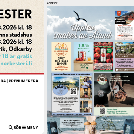
ERA
|
PRENUMERERA
SÖK
MENY