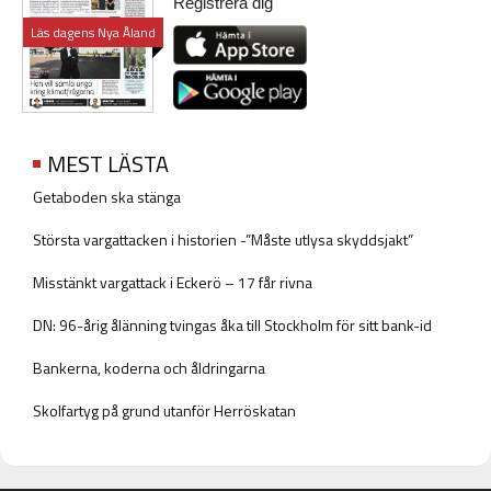
Registrera dig
Läs dagens Nya Åland
MEST LÄSTA
Getaboden ska stänga
Största vargattacken i historien -”Måste utlysa skyddsjakt”
Misstänkt vargattack i Eckerö – 17 får rivna
DN: 96-årig ålänning tvingas åka till Stockholm för sitt bank-id
Bankerna, koderna och åldringarna
Skolfartyg på grund utanför Herröskatan