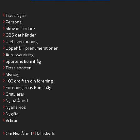
Tipsa Nyan
Personal
Skriv insändare
OBS det händer
Utebliven tidning
Uppehåll i prenumerationen
Adressändring
Sportens kom ihåg
Tipsa sporten
Myndig
100 ord från din förening
Föreningarnas Kom ihåg
Gratulerar
Ny på Åland
Nyans Ros
Nygifta
Vi firar
Om Nya Åland
Dataskydd