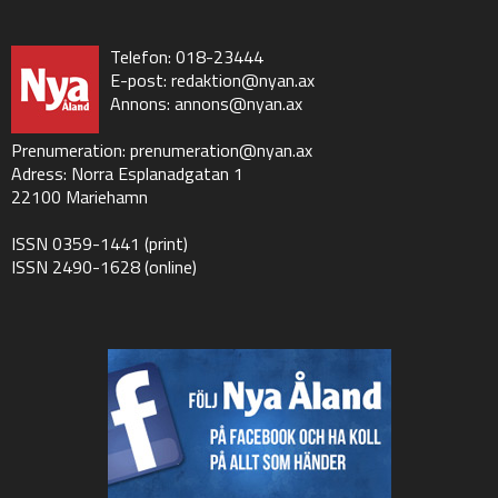
Telefon: 018-23444
E-post:
redaktion@nyan.ax
Annons:
annons@nyan.ax
Prenumeration:
prenumeration@nyan.ax
Adress: Norra Esplanadgatan 1
22100 Mariehamn
ISSN 0359-1441 (print)
ISSN 2490-1628 (online)