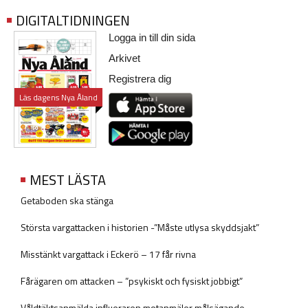
DIGITALTIDNINGEN
Logga in till din sida
Arkivet
Registrera dig
Läs dagens Nya Åland
MEST LÄSTA
Getaboden ska stänga
Största vargattacken i historien -”Måste utlysa skyddsjakt”
Misstänkt vargattack i Eckerö – 17 får rivna
Fårägaren om attacken – ”psykiskt och fysiskt jobbigt”
Våldtäktsanmälda influeraren motanmäler målsägande