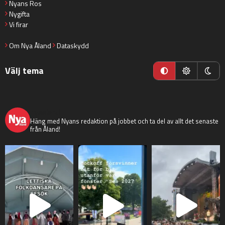
Nyans Ros
Nygifta
Vi firar
Om Nya Åland
Dataskydd
Välj tema
nyaaland
Häng med Nyans redaktion på jobbet och ta del av allt det senaste
från Åland!