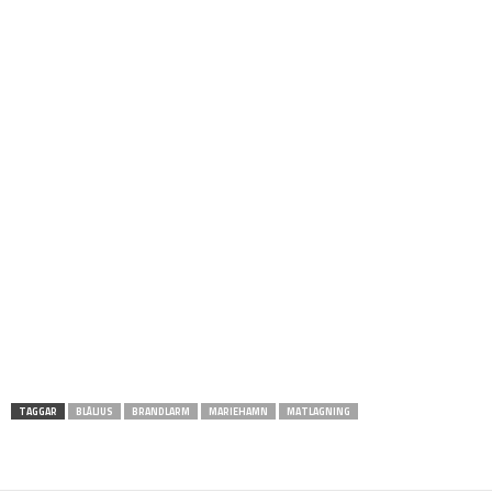
TAGGAR
BLÅLJUS
BRANDLARM
MARIEHAMN
MATLAGNING