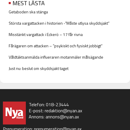
MEST LÄSTA
Getaboden ska stänga
Största vargattacken i historien -”Måste utlysa skyddsjakt”
Misstänkt vargattack i Eckerö – 17 får rivna
Fårägaren om attacken – ”psykiskt och fysiskt jobbigt”
Våldtäktsanmälda influeraren motanmäler målsägande
Just nu: beslut om skyddsjakt taget
Telefon: 018-23444
E-post:
redaktion@nyan.ax
Annons:
annons@nyan.ax
Prenumeration:
prenumeration@nyan.ax