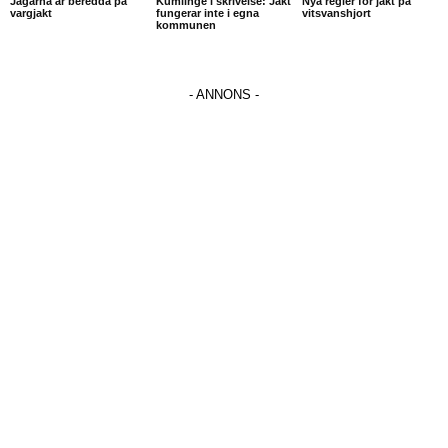
Jägarna är beredda på
Kumlinge i skrivelse: Jakt
Nya regler för jakt på
vargjakt
fungerar inte i egna
vitsvanshjort
kommunen