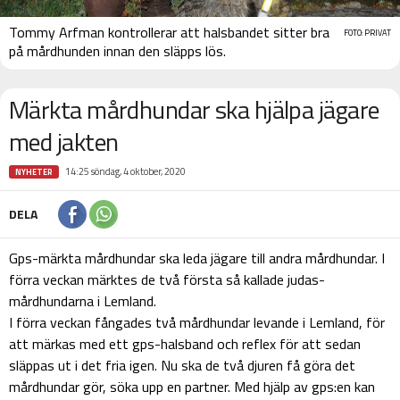
Tommy Arfman kontrollerar att halsbandet sitter bra
FOTO: PRIVAT
på mårdhunden innan den släpps lös.
Märkta mårdhundar ska hjälpa jägare
med jakten
14:25 söndag, 4 oktober, 2020
NYHETER
DELA
Gps-märkta mårdhundar ska leda jägare till andra mårdhundar. I
förra veckan märktes de två första så kallade judas-
mårdhundarna i Lemland.
I förra veckan fångades två mårdhundar levande i Lemland, för
att märkas med ett gps-halsband och reflex för att sedan
släppas ut i det fria igen. Nu ska de två djuren få göra det
mårdhundar gör, söka upp en partner. Med hjälp av gps:en kan