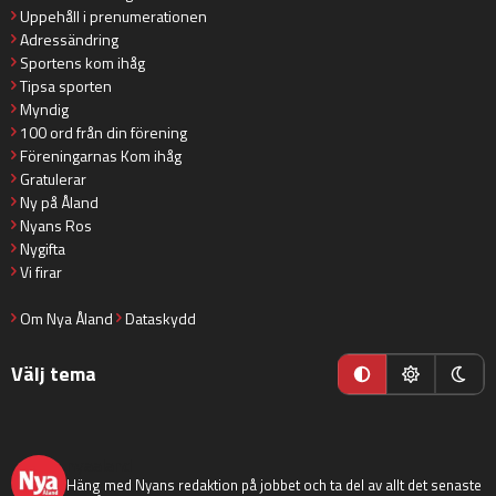
Uppehåll i prenumerationen
Adressändring
Sportens kom ihåg
Tipsa sporten
Myndig
100 ord från din förening
Föreningarnas Kom ihåg
Gratulerar
Ny på Åland
Nyans Ros
Nygifta
Vi firar
Om Nya Åland
Dataskydd
Välj tema
nyaaland
Häng med Nyans redaktion på jobbet och ta del av allt det senaste