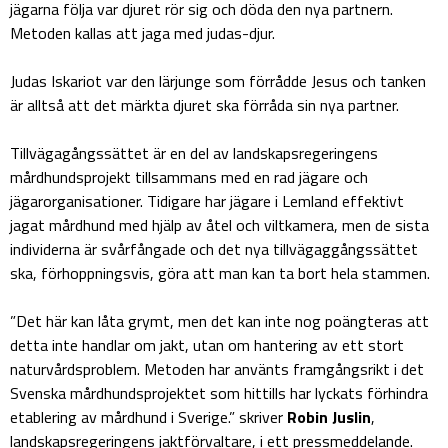
jägarna följa var djuret rör sig och döda den nya partnern.
Metoden kallas att jaga med judas-djur.
Judas Iskariot var den lärjunge som förrådde Jesus och tanken
är alltså att det märkta djuret ska förråda sin nya partner.
Tillvägagångssättet är en del av landskapsregeringens
mårdhundsprojekt tillsammans med en rad jägare och
jägarorganisationer. Tidigare har jägare i Lemland effektivt
jagat mårdhund med hjälp av åtel och viltkamera, men de sista
individerna är svårfångade och det nya tillvägaggångssättet
ska, förhoppningsvis, göra att man kan ta bort hela stammen.
”Det här kan låta grymt, men det kan inte nog poängteras att
detta inte handlar om jakt, utan om hantering av ett stort
naturvårdsproblem. Metoden har använts framgångsrikt i det
Svenska mårdhundsprojektet som hittills har lyckats förhindra
etablering av mårdhund i Sverige.” skriver
Robin Juslin
,
landskapsregeringens jaktförvaltare, i ett pressmeddelande.