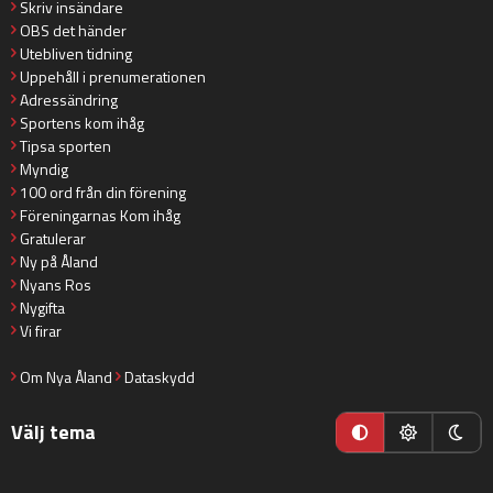
Skriv insändare
OBS det händer
Utebliven tidning
Uppehåll i prenumerationen
Adressändring
Sportens kom ihåg
Tipsa sporten
Myndig
100 ord från din förening
Föreningarnas Kom ihåg
Gratulerar
Ny på Åland
Nyans Ros
Nygifta
Vi firar
Om Nya Åland
Dataskydd
Välj tema