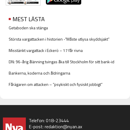
MEST LÄSTA
Getaboden ska stänga
Största vargattacken i historien -”Måste utlysa skyddsjakt”
Misstänkt vargattack i Eckerö – 17 får rivna
DN: 96-årig ålänning tvingas åka till Stockholm för sitt bank-id
Bankerna, koderna och åldringarna
Fårägaren om attacken – ”psykiskt och fysiskt jobbigt”
Telefon: 018-23444
E-post:
redaktion@nyan.ax