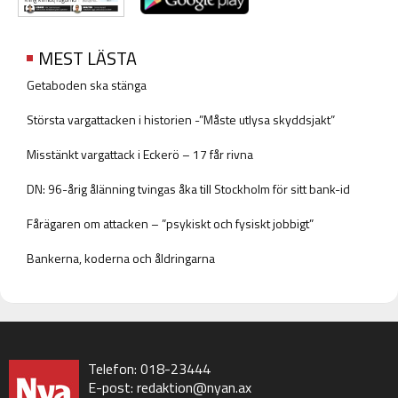
MEST LÄSTA
Getaboden ska stänga
Största vargattacken i historien -”Måste utlysa skyddsjakt”
Misstänkt vargattack i Eckerö – 17 får rivna
DN: 96-årig ålänning tvingas åka till Stockholm för sitt bank-id
Fårägaren om attacken – ”psykiskt och fysiskt jobbigt”
Bankerna, koderna och åldringarna
Telefon: 018-23444
E-post:
redaktion@nyan.ax