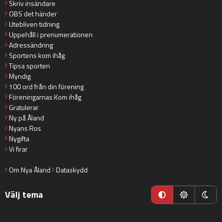
Skriv insändare
OBS det händer
Utebliven tidning
Uppehåll i prenumerationen
Adressändring
Sportens kom ihåg
Tipsa sporten
Myndig
100 ord från din förening
Föreningarnas Kom ihåg
Gratulerar
Ny på Åland
Nyans Ros
Nygifta
Vi firar
Om Nya Åland
Dataskydd
Välj tema