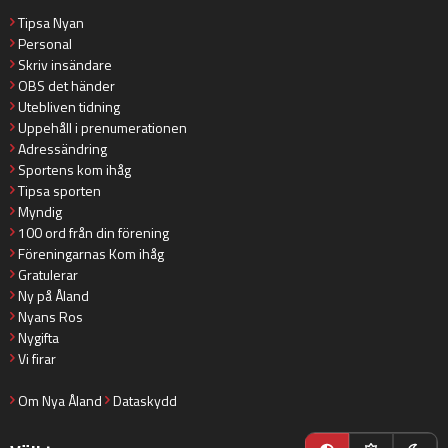
Tipsa Nyan
Personal
Skriv insändare
OBS det händer
Utebliven tidning
Uppehåll i prenumerationen
Adressändring
Sportens kom ihåg
Tipsa sporten
Myndig
100 ord från din förening
Föreningarnas Kom ihåg
Gratulerar
Ny på Åland
Nyans Ros
Nygifta
Vi firar
Om Nya Åland
Dataskydd