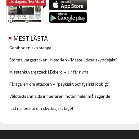
Läs dagens Nya Åland
MEST LÄSTA
Getaboden ska stänga
Största vargattacken i historien -”Måste utlysa skyddsjakt”
Misstänkt vargattack i Eckerö – 17 får rivna
Fårägaren om attacken – ”psykiskt och fysiskt jobbigt”
Våldtäktsanmälda influeraren motanmäler målsägande
Just nu: beslut om skyddsjakt taget